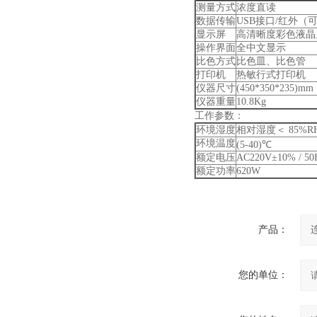
测量方式
浓度直读
数据传输
USB接口/红外（
显示屏
高清晰度彩色液晶
操作界面
全中文显示
比色方式
比色皿、比色管
打印机
热敏行式打印机
仪器尺寸
(450*350*235)mm
仪器重量
10.8Kg
工作参数：
环境湿度
相对湿度＜ 85%
环境温度
(5-40)℃
额定电压
AC220V±10% / 50
额定功率
620W
产品：
您的单位：