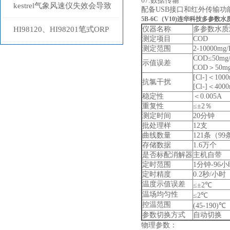
07.数据传输
面活性剂试剂
kestrel气象风速仪失效会导致
配备USB接口和红外传输
5B-6C（V10)
连华科技多参数水
事故，一定要注意
HI98120、HI98201笔式ORP
仪器名称
多参数水质
测定项目
COD
测定范围
2-10000m
计选型指南
COD≤50mg
示值误差
COD＞50m
[Cl-]＜1
抗氯干扰
[Cl-]＜40
稳定性
＜0.005A
重复性
≤±2％
测定时间
20分钟
批处理样
12支
曲线数量
121条（9
存储数据
1.6万个
是否标配消解器
主机自带
定时范围
1分钟-96小
定时精度
0.2秒/小时
温度示值误差
≤±2℃
温场均匀性
≤2℃
控温范围
(45-190)℃
参数切换方式
自动切换
物理参数：