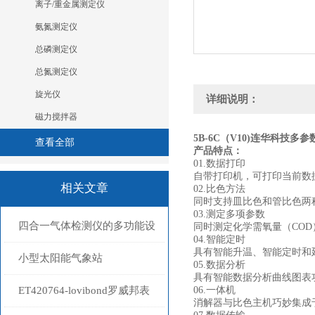
离子/重金属测定仪
氨氮测定仪
总磷测定仪
总氮测定仪
旋光仪
详细说明：
磁力搅拌器
5B-6C（V10)
连华科技多参
查看全部
产品特点：
01.数据打印
自带打印机，可打印当前数
相关文章
02.比色方法
同时支持皿比色和管比色两
03.测定多项参数
四合一气体检测仪的多功能设
同时测定化学需氧量（CO
04.智能定时
具有智能升温、智能定时和
计与使用优势
小型太阳能气象站
05.数据分析
具有智能数据分析曲线图表
ET420764-lovibond罗威邦表
06.一体机
消解器与比色主机巧妙集成