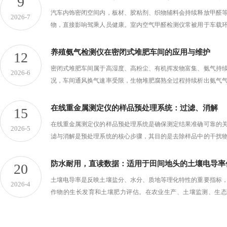
9
汽车内饰密闭空间内，板材、胶粘剂、织物辅料会持续释放甲醛
2026-7
物，直接影响驾乘人员健康。室内空气甲醛检测仪常被用于车载
汽车内饰场景与常规室内环境存在空间、温湿度、气流特性差异
适用性需结合场景特性系统性评估。从场...
养殖氨气检测仪在密闭式堆肥车间的应用与维护
12
密闭式堆肥车间属于高湿度、高粉尘、有机挥发物富集、氨气持
2026-6
况，车间通风换气速率受限，生物堆肥腐熟全过程持续析出氨气
气体浓度空间分布不均匀、工况气相杂质干扰强，养殖配套专用
仪依托气路前置过滤、抗气相交叉干扰、...
在线重金属测定仪的样品预处理系统：过滤、消解
15
在线重金属测定仪的样品预处理系统是确保测定结果准确可靠的
2026-5
滤与消解是预处理系统的核心步骤，其目的是去除样品中的干扰
属转化为可检测形态，满足仪器的检测要求。过滤环节主要用于
悬浮颗粒物、杂质等干扰物质，避免这些...
防水耐用，直读数据：适用于田间地头的土壤电导率
20
土壤电导率是反映土壤盐分、水分、质地等理化特性的重要指标
2026-4
作物的生长发育和土壤肥力评估。在农业生产、土壤监测、生态
中，需要一种能够适应田间复杂环境、操作便捷且数据可靠的测
电导率仪凭借防水耐用、直读数据的核心特...