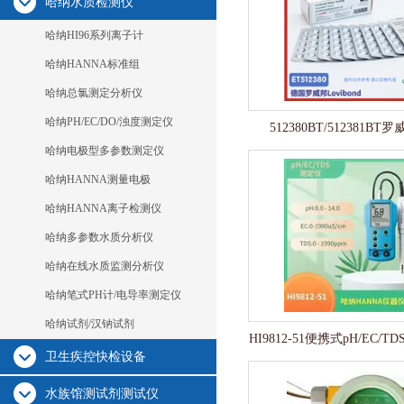
哈纳水质检测仪
哈纳HI96系列离子计
哈纳HANNA标准组
哈纳总氯测定分析仪
哈纳PH/EC/DO/浊度测定仪
512380BT/512381B
哈纳电极型多参数测定仪
哈纳HANNA测量电极
哈纳HANNA离子检测仪
哈纳多参数水质分析仪
哈纳在线水质监测分析仪
哈纳笔式PH计/电导率测定仪
哈纳试剂/汉钠试剂
HI9812-51便携式pH/EC/
卫生疾控快检设备
水族馆测试剂测试仪