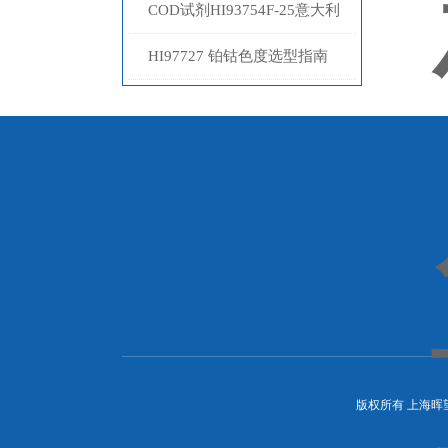
试剂
COD试剂HI93754F-25意大利
哈纳
HI97727 铂钴色度选型指南
版权所有 上海