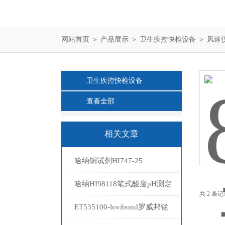
网站首页
＞
产品展示
＞
卫生疾控快检设备
＞
风速
卫生疾控快检设备
查看全部
相关文章
哈纳铜试剂HI747-25
哈纳HI98118笔式酸度pH测定
共 2 条
仪
ET535100-lovibond罗威邦锰