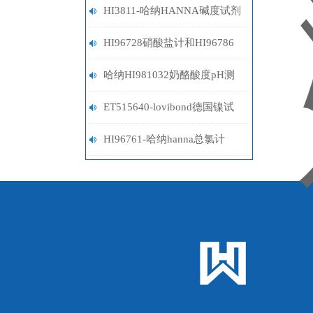
HI3811-哈纳HANNA碱度试剂
盒
HI96728硝酸盐计和HI96786
硝酸盐计选型指南
哈纳HI981032奶酪酸度pH测
定仪
ET515640-lovibond德国镍试
剂
HI96761-哈纳hanna总氯计