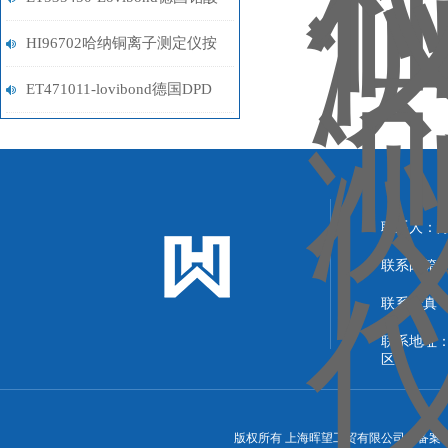
盐试剂
HI96702哈纳铜离子测定仪按
键说明
ET471011-lovibond德国DPD
试剂
联系人：
联系邮箱：13
联系传真：86
联系地址
区）
版权所有 上海晖望工贸有限公司 备案