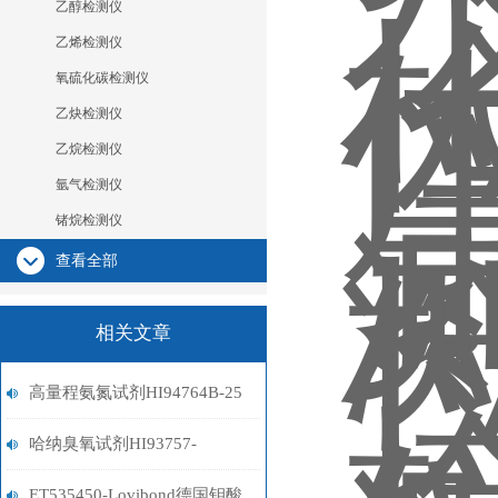
乙醇检测仪
乙烯检测仪
氧硫化碳检测仪
乙炔检测仪
乙烷检测仪
氩气检测仪
锗烷检测仪
查看全部
相关文章
高量程氨氮试剂HI94764B-25
哈纳臭氧试剂HI93757-
01/HI93757-03
ET535450-Lovibond德国钼酸