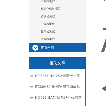
乙烯检测仪
氧硫化碳检测仪
乙炔检测仪
乙烷检测仪
氩气检测仪
锗烷检测仪
查看全部
相关文章
HI96731-HANNA锌离子浓度
计
ET380480-德国罗威邦磷酸盐
试剂
HI3822-HANNA哈纳亚硫酸盐