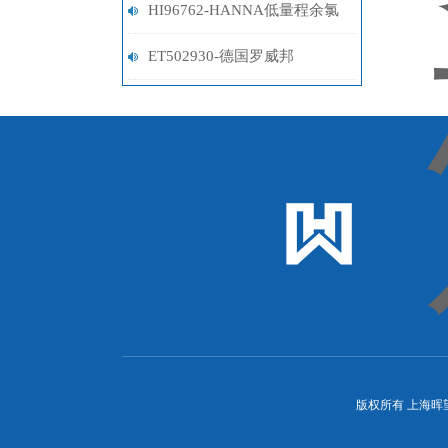
试剂盒
HI96762-HANNA低量程余氯
仪
ET502930-德国罗威邦
Lovibond硫化物试剂
版权所有 上海