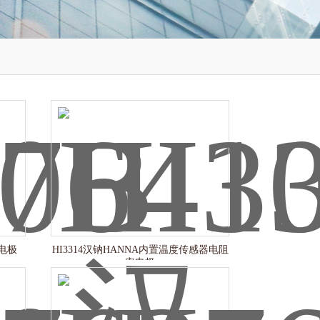
氧电极
HI3314汉钠HANNA内置温度传感器电阻
率电极