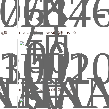
型电导
HI7632-00汉钠HANNA电导率TDS二合
一电极
导率工业
HI2001汉钠HANNA复合氧化还原ORP电
极