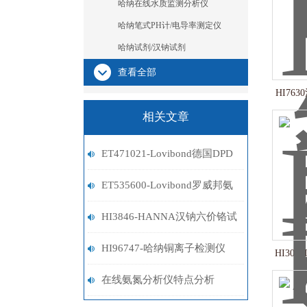
哈纳在线水质监测分析仪
哈纳笔式PH计/电导率测定仪
哈纳试剂/汉钠试剂
查看全部
HI76
相关文章
ET471021-Lovibond德国DPD
试剂
ET535600-Lovibond罗威邦氨
氮试剂
HI3846-HANNA汉钠六价铬试
剂盒
HI96747-哈纳铜离子检测仪
HI30
在线氨氮分析仪特点分析