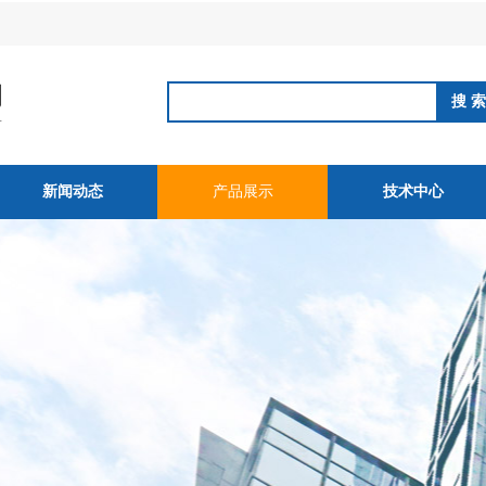
新闻动态
产品展示
技术中心