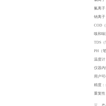
氟离子：0
钠离子：0
COD（锰
嗅和味
TDS
PH（
温度计
仪器内
用户可
精度：≤
重复性
三、产