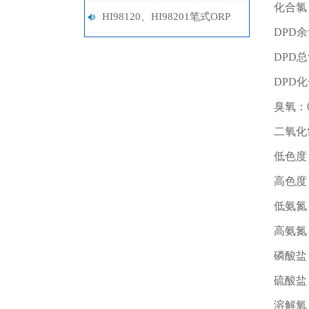
化合氯：0
事故，一定要注意
HI98120、HI98201笔式ORP
DPD余氯
计选型指南
DPD总氯
DPD化合
臭氧：0~
二氧化氯：
低色度：0
高色度：0
低氨氮：0
高氨氮：0
磷酸盐：0
硫酸盐：0
溶解氧：0