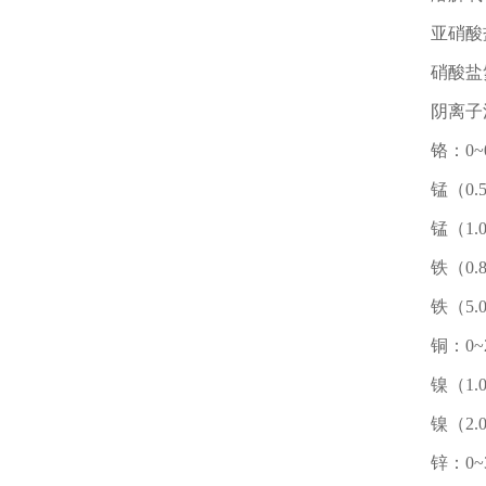
亚硝酸盐：
硝酸盐氮：
阴离子洗涤
铬：0~0
锰（0.5
锰（1.0
铁（0.8
铁（5.0
铜：0~2
镍（1.0
镍（2.0
锌：0~3