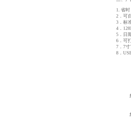
1. 
2．可
3．标
4．1
5．日
6．可
7．7
8．U