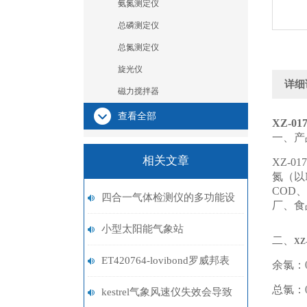
氨氮测定仪
总磷测定仪
总氮测定仪
旋光仪
详细
磁力搅拌器
查看全部
XZ-01
一、产
相关文章
XZ-
氮（以
COD
四合一气体检测仪的多功能设
厂、食
计与使用优势
小型太阳能气象站
二、
XZ
ET420764-lovibond罗威邦表
余氯：0~
总氯：0~
面活性剂试剂
kestrel气象风速仪失效会导致