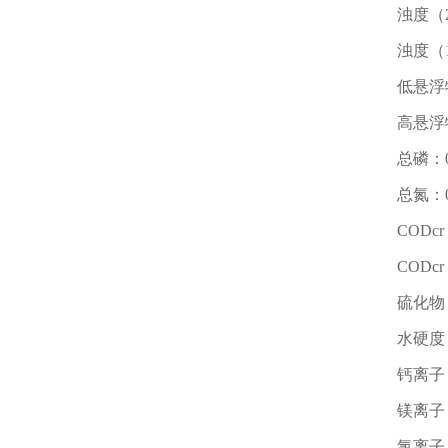
浊度（20
浊度（10
低悬浮物：
高悬浮物：
总磷：0~
总氮：0~
CODcr
CODcr
硫化物：0
水硬度：0
钙离子：0
镁离子：0
氯离子：0