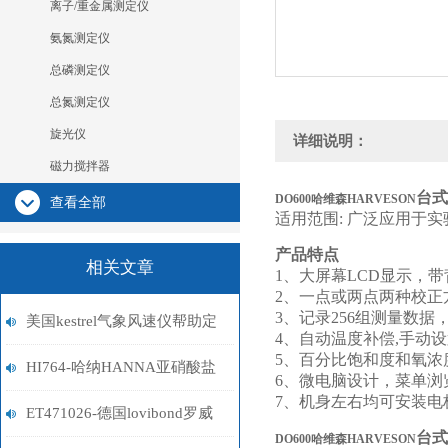
离子/重金属测定仪
氨氮测定仪
总磷测定仪
总氮测定仪
旋光仪
详细说明：
磁力搅拌器
台式
DO600哈维森HARVESON
查看全部
适用范围: 广泛应用于
产品特点
相关文章
1、大屏幕LCD显示，
2、一点或两点两种校正
3、记录256组测量数据
美国kestrel气象风速仪帮助定
4、自动温度补偿,手动
5、百分比饱和度和氧浓
性的科学分析
HI764-哈纳HANNA亚硝酸盐
6、微电脑设计，菜单浏览
7、机身左右均可安装电
蛋机
ET471026-德国lovibond罗威
台式
DO600哈维森HARVESON