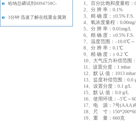
邦DPD试剂
1、百分比饱和度量程：0.0
哈纳总磷试剂HI94758C-
2、分 辨 率：0.1%
3、精 确 度：±0.5% F.S.
50（0-1.15ppm）
3分钟 迅速了解在线重金属测
4、氧浓度量程：0.00mg/L
5、分 辨 率：0.01mg/L
定仪
6、精 确 度：±0.5% F.S.
7、温度范围：–10.0℃～1
8、分 辨 率：0.1℃
9、精 确 度：± 0.2 ℃
10、大气压力补偿范围：600
11、设置分度：1 mbar
12、默 认 值：1013 mbar
13、盐度补偿范围：0.0 g/L
14、设置分度：0.1 g/L
15、默 认 值：0.0 g/L
16、使用环境：–5℃～6
17、电 源：7号(AAA
18、尺 寸：150*200*60
19、重 量：660克