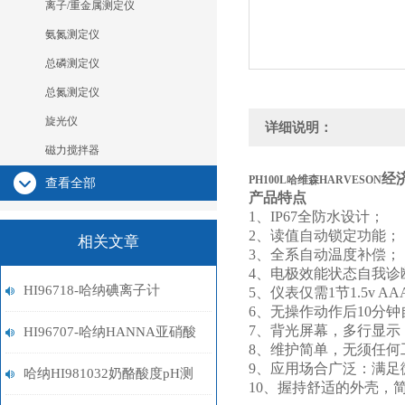
离子/重金属测定仪
氨氮测定仪
总磷测定仪
总氮测定仪
旋光仪
详细说明：
磁力搅拌器
经
PH100L哈维森HARVESON
查看全部
产品特点
1、IP67全防水设计；
2、读值自动锁定功能；
相关文章
3、全系自动温度补偿；
4、电极效能状态自我诊
HI96718-哈纳碘离子计
5、仪表仅需1节1.5v A
6、无操作动作后10分
7、背光屏幕，多行显示
HI96707-哈纳HANNA亚硝酸
8、维护简单，无须任何
9、应用场合广泛：满足
盐离子计
哈纳HI981032奶酪酸度pH测
10、握持舒适的外壳，