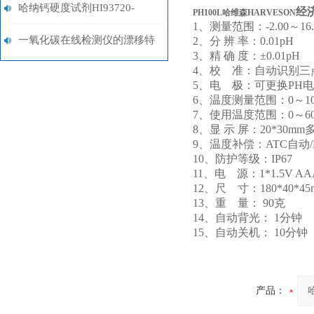
定仪
哈纳钙硬度试剂HI93720-
经
PH100L哈维森HARVESON
1、测量范围：-2.00～16.
01/HI93720-03
一氧化碳在线检测仪的漂移特
2、分 辨 率：0.01pH
3、精 确 度：±0.01pH
4、校 准：自动识别三
性及自动校准策略
5、电 极：可更换PH
6、温度测量范围：0～100.0
7、使用温度范围：0～60.0 
8、显 示 屏：20*30
9、温度补偿：ATC自动/
10、防护等级：IP67
11、电 源：1*1.5V A
12、尺 寸：180*40*45
13、重 量： 90克
14、自动背光： 1分钟
15、自动关机： 10分钟
产品：