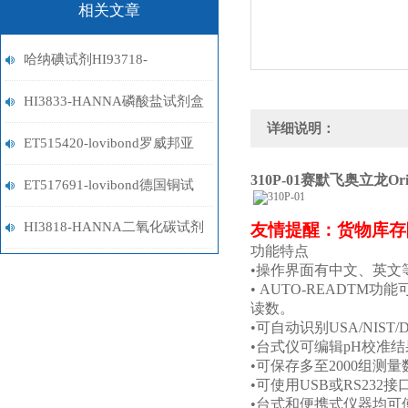
相关文章
哈纳碘试剂HI93718-
01/HI93718-03
HI3833-HANNA磷酸盐试剂盒
详细说明：
ET515420-lovibond罗威邦亚
310P-01
赛默飞奥立龙Orio
铁试剂
ET517691-lovibond德国铜试
剂
HI3818-HANNA二氧化碳试剂
友情提醒：货物库存
功能特点
盒
•
操作界面有中文、英文
• AUTO-READTM
功能
读数。
•
可自动识别
USA/NIST/
•
台式仪可编辑
pH
校准结
•
可保存多至
2000
组测量
•
可使用
USB
或
RS232
接
•
台式和便携式仪器均可