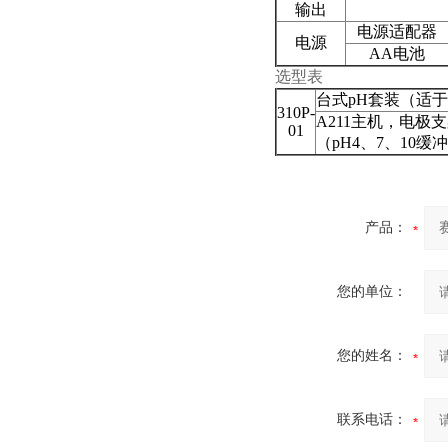
输出
电源适配器
电源
AA
电池
选型表
台式
pH
套装（适于
310P-
A211
主机，电极支
01
（
pH4
、
7
、
10
缓冲
产品：
您的单位：
您的姓名：
联系电话：