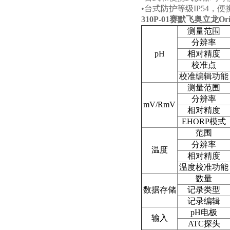
•
台式防护等级
IP54
，便
310P-01
赛默飞奥立龙Orio
测量范围
分辨率
pH
相对精度
校准点
校准编辑功能
测量范围
分辨率
mV/RmV
相对精度
E
H
ORP
模式
范围
分辨率
温度
相对精度
温度校准功能
数量
数据存储
记录类型
记录编辑
pH
电极
输入
ATC
探头