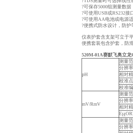
?
TDS
测量时可选择线性
?
可保存
5000
组测量数据
?
可使用
USB
或
RS232
接
?
可使用
AA
电池或电源
?
便携式防水设计，防护
仪表护套含支架可立于
便携套装包含护套，防
520M-01A
赛默飞奥立龙Or
测量
分辨
pH
相对
校准
校准
测量
分辨
mV/RmV
相对
E
OR
H
测量
分辨