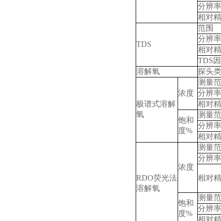
分辨
相对
范围
分辨
TDS
相对
TDS
因
溶解氧
探头
测量
浓度
分辨
极谱式溶解
相对
氧
测量
饱和
分辨
度
%
相对
测量
分辨
浓度
RDO
荧光法
相对
溶解氧
测量
饱和
分辨
度
%
相对