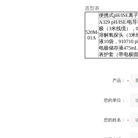
选型表
便携式
pH/ISE
离
A329 pH/ISE/
电导
极（
3
米线缆），
520M-
溶解氧探头（
3
米
01A
液
10
袋，
910710 p
电极储存液
475mL
表护套（带电极
产品：
您的单位：
您的姓名：