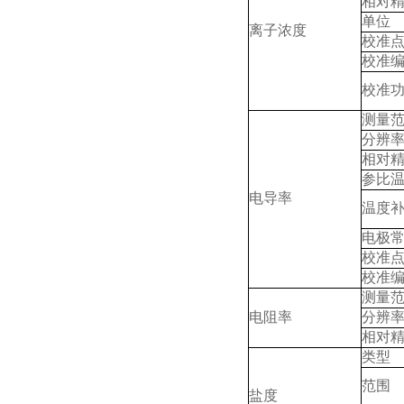
相对
单位
离子浓度
校准
校准
校准
测量
分辨
相对
参比
电导率
温度
电极
校准
校准
测量
电阻率
分辨
相对
类型
范围
盐度