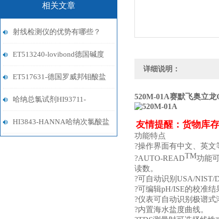
相关文章
射线检测仪的优势有哪些？
ET513240-lovibond德国碱度
详细说明：
试剂
ET517631-德国罗威邦钼酸盐
520M-01A
赛默飞奥立龙Or
试剂
哈纳总氯试剂HI93711-
01/HI93711-03（0-5ppm）
HI3843-HANNA哈纳次氯酸盐
友情提醒：货物库
功能特点
试剂盒
?
操作界面有中文、英文
TM
?
AUTO-READ
功能
读数。
?
可自动识别
USA/NIST/
?
可编辑
pH/ISE
的校准结
?
仪表可自动识别极谱式
?
内置海水盐度曲线。