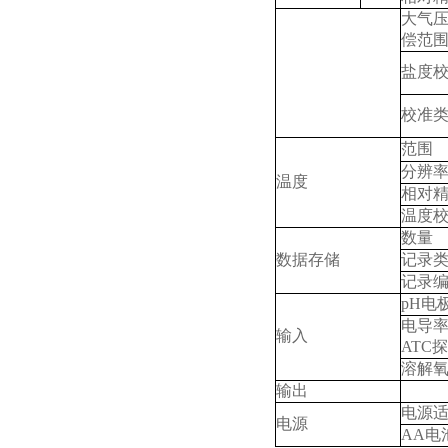
大气
偿范
盐度
校准
范围
分辨
温度
相对
温度
数量
数据存储
记录
记录
pH
电
电导
输入
ATC
探
溶解
输出
电源
电源
AA
电