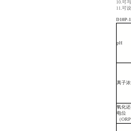
10.
可
11.
可
D10P-
pH
离子浓
氧化还
电位
（
ORP