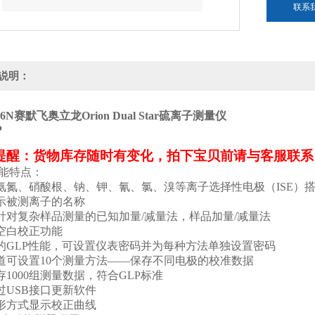
联系
说明：
16N
赛默飞奥立龙Orion Dual Star硫离子测量仪
提醒：货物库存随时有变化，拍下宝贝前请与客服联系
能特点：
氨氮、硝酸根、钠、钾、氰、氯、溴等离子选择性电极（
ISE
）
示被测离子的名称
针对复杂样品测量的已知加量
/
减量法，样品加量
/
减量法
空白校正功能
的
GLP
性能，可设置仪表密码并为每种方法单独设置密码
道可设置
10
个测量方法
——
保存不同电极的校准数据
存
1000
组测量数据，符合
GLP
标准
过
USB
接口更新软件
形方式显示校正曲线