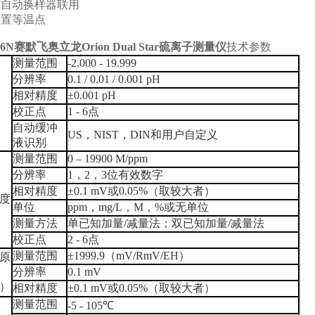
与自动换样器联用
设置等温点
16N
赛默飞奥立龙Orion Dual Star硫离子测量仪
技术参数
测量范围
-2.000 - 19.999
分辨率
0.1 / 0.01 / 0.001 pH
相对精度
±0.001 pH
校正点
1 - 6
点
自动缓冲
US
，
NIST
，
DIN
和用户自定义
液识别
测量范围
0 – 19900 M/ppm
分辨率
1
，
2
，
3
位有效数字
相对精度
±0.1 mV
或
0.05%
（取较大者）
度
单位
ppm
，
mg/L
，
M
，
%
或无单位
测量方法
单已知加量
/
减量法；双已知加量
/
减量法
校正点
2 - 6
点
测量范围
±1999.9
（
mV/RmV/EH
）
原
分辨率
0.1 mV
）
相对精度
±0.1 mV
或
0.05%
（取较大者）
测量范围
-5 - 105
℃