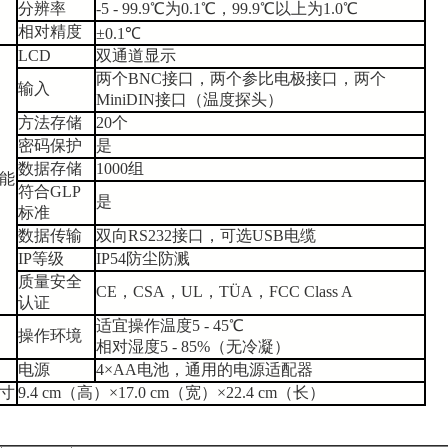
分辨率
-5 - 99.9
℃
为
0.1
℃
，
99.9
℃
以上为
1.0
℃
相对精度
±0.1
℃
LCD
双通道显示
两个
BNC
接口，两个参比电极接口，两个
输入
MiniDIN
接口（温度探头）
方法存储
20
个
密码保护
是
数据存储
1000
组
能
符合
GLP
是
标准
数据传输
双向
RS232
接口，可选
USB
电缆
IP
等级
IP54
防尘防溅
质量安全
CE
，
CSA
，
UL
，
TÜA
，
FCC Class A
认证
适宜操作温度
5 - 45
℃
操作环境
相对湿度
5 - 85%
（无冷凝）
电源
4×AA
电池，通用的电源适配器
寸
9.4 cm
（高）
×17.0 cm
（宽）
×22.4 cm
（长）