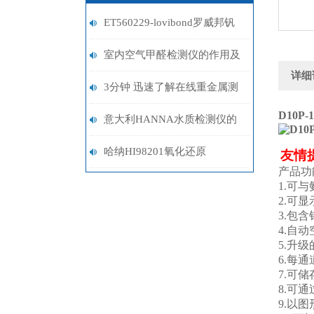
ET560229-lovibond罗威邦钒
酸氨试剂
室内空气甲醛检测仪的作用及
详细
检测好处
3分钟 迅速了解在线重金属测
D10P-
定仪
意大利HANNA水质检测仪的
多种应用领域与优势概述
哈纳HI98201氧化还原
友情
产品功
（ORP）测定仪
1.
可与
2.
可显
3.
包含
4.
自动
5.
升级
6.
每通
7.
可储
8.
可通
9.
以图