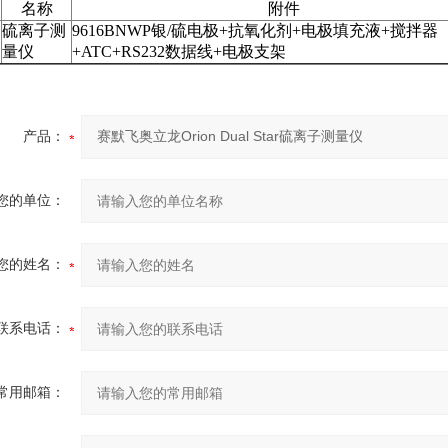
名称
附件
硫离子测
9616BNWP
银
/
硫电极
+
抗氧化剂
+
电极填充液
+
搅拌器
量仪
+ATC+RS232
数据线
+
电极支架
产品：
您的单位：
您的姓名：
联系电话：
常用邮箱：