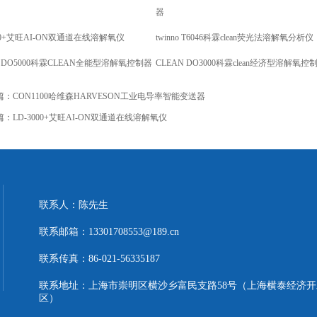
器
000+艾旺AI-ON双通道在线溶解氧仪
twinno T6046科霖clean荧光法溶解氧分析仪
N DO5000科霖CLEAN全能型溶解氧控制器
CLEAN DO3000科霖clean经济型溶解氧控
篇：
CON1100哈维森HARVESON工业电导率智能变送器
篇：
LD-3000+艾旺AI-ON双通道在线溶解氧仪
联系人：陈先生
联系邮箱：13301708553@189.cn
联系传真：86-021-56335187
联系地址：上海市崇明区横沙乡富民支路58号（上海横泰经济开
区）