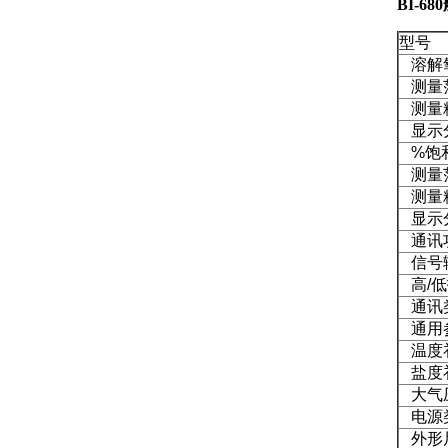
BI-6
型号
溶解
测量
测量
显示
%
饱
测量
测量
显示
通讯
信号
高/
通讯
通用
温度
盐度
大气
电源
外形