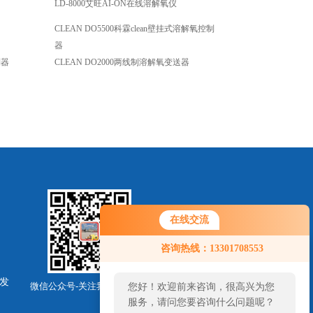
LD-8000艾旺AI-ON在线溶解氧仪
CLEAN DO5500科霖clean壁挂式溶解氧控制
器
制器
CLEAN DO2000两线制溶解氧变送器
在线交流
咨询热线：13301708553
发
微信公众号-关注我们最新动态
您好！欢迎前来咨询，很高兴为您
服务，请问您要咨询什么问题呢？