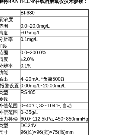
80般特BANTE工业在线溶解氧仪
技术参数：
BI-680
氧浓度
范围
0.0~20.0mg/L
精度
±0.5mg/L
分辨率
0.1mg/L
和度
范围
0.0~200.0%
精度
±2.0%
分辨率
0.1%
功能
输出
4~20mA,
*负荷500Ω
低报警设置
0.00mg/L~20.00mg/L
类型
RS485
参数
补偿范围
0~40
°C, 32~104°F, 自动
补偿范围
0~35g/L
压力补偿
60.0~112.5kPa, 450~850mmHg
类型
DC24V
尺寸
96(
长)×96(宽)×75(高)mm