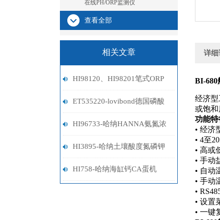
在线PH/ORP监测仪
查看全部
相关文章
详细
HI98120、HI98201笔式ORP
BI-6
经济型
计选型指南
ET535220-lovibond德国磷酸
或饱和
功能特
盐试剂
HI96733-哈纳HANNA氨氮浓
• 经
• 4
度计
HI3895-哈纳土壤酸度氮磷钾
• 高
• 手
套装
HI758-哈纳海缸钙CA蛋机
• 自
• 手
• R
• 设
• 一