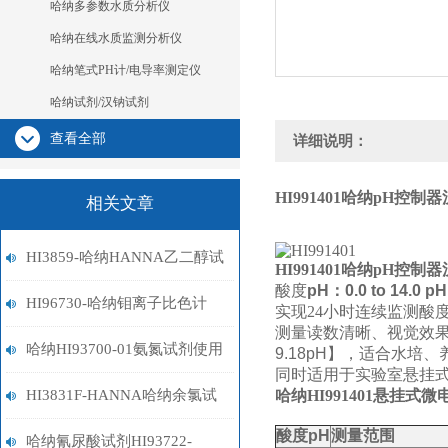
哈纳多参数水质分析仪
哈纳在线水质监测分析仪
哈纳笔式PH计/电导率测定仪
哈纳试剂/汉钠试剂
查看全部
详细说明：
HI991401
哈纳pH控制器
相关文章
HI3859-哈纳HANNA乙二醇试
HI991401
哈纳pH控制器
酸度
pH：
0.0 to 14.0 p
剂盒
HI96730-哈纳钼离子比色计
实现24小时连续监测酸
测量读数清晰、视觉效
哈纳HI93700-01氨氮试剂使用
9.18pH
】，适合水培、
同时适用于实验室悬挂
指南
HI3831F-HANNA哈纳余氯试
哈纳HI991401悬挂式
酸度
pH
测量范围
剂盒
哈纳氰尿酸试剂HI93722-