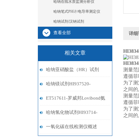
哈纳在线水质监测分析仪
哈纳笔式PH计/电导率测定仪
哈纳试剂/汉钠试剂
查看全部
详细
HI3
相关文章
HI3
哈纳亚硝酸盐（HR）试剂
测量范围：
遵循菲
为了测
HI708-25
哈纳镁试剂HI937520-
之间的
测量范围：
01/HI937520-03
ET517611-罗威邦Lovibond氨
遵循菲
为了测
氮试剂
哈纳氢化物试剂HI93714-
之间的
01/HI93714-03
一氧化碳在线检测仪概述