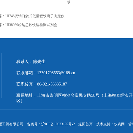
版
篇：
HI746汉钠口袋式低量程铁离子测定仪
篇：
HI38039哈纳总铁快速检测试剂盒
联系人：陈先生
联系邮箱：13301708553@189.cn
联系传真：86-021-56335187
联系地址：上海市崇明区横沙乡富民支路58号（上海横泰经济开
区）
晖望工贸有限公司 备案号：
沪ICP备19033192号-2
返回首页
技术支持：
仪表网
管