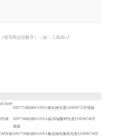
（填写阿拉伯数字），如：三加四=7
6769升
HI97753哈纳HANNA氯化物光度计HI96753升级版
49升级
HI97748哈纳HANNA锰/高锰酸钾光度计HI96748升
级版
740升级
HI97739哈纳HANNA氟化物高量程光度计HI96739升