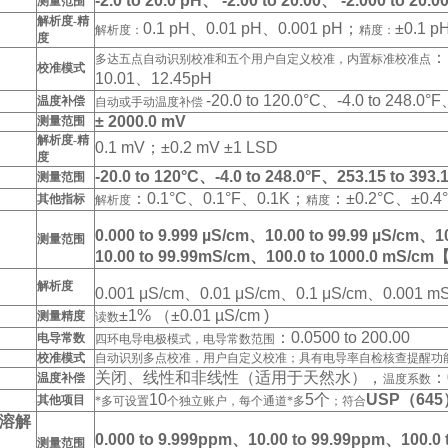
-2.0 to 20.0 pH、 -2.00 to 20.00、 -2.000 to 20.0
测量范围
解析度-精
0.1 pH、0.01 pH、0.001 pH；
±0.1 p
解析度：
精度：
度
：
多达五点自动识别校准和五个用户自定义校准，
内置标准校准点
校准模式
10.01、12.45pH
-20.0 to 120.0°C、-4.0 to 248.0°
温度补偿
自动或手动温度补偿
± 2000.0 mV
测量范围
解析度-精
0.1 mV；±0.2 mV ±1 LSD
度
-20.0 to 120°C、-4.0 to 248.0°F、253.15 to 393.
测量范围
：
0.1°C、0.1°F、0.1K；
：±0.2°C、±0.4
其他指标
解析度
精度
0.000 to 9.999 µS/cm、10.00 to 99.99 µS/cm、1
测量范围
】
10.00 to 99.99mS/cm、100.0 to 1000.0 mS/cm
解析度
0.001 μS/cm、0.01 μS/cm、0.1 μS/cm、0.001 m
±1% （±0.01 µS/cm )
测量精度
读数
：0.0500 to 200.00
电导常数
四环电导电极模式，电导常数范围
校准模式
自动识别多点校准，用户自定义校准；具有电导率自检核查提醒功
关闭、线性和非线性（适用于天然水），
：0
温度补偿
温度系数
10
5
个
USP（645
其他项目
*多可设置
个独立账户，每个通道*多
；符合
溶解
0.000 to 9.999ppm、10.00 to 99.99ppm、100.0
测量范围