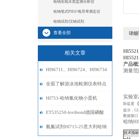
哈纳在线水质监测分析仪
哈纳笔式PH计/电导率测定仪
哈纳试剂/汉钠试剂
查看全部
详细
HI5521
相关文章
HI5521
产品概
HI96711、HI96724、HI96734
测量范
余氯总氯选型指南
全面了解游泳池检测仪表特点
实验室
帮助你更好地使用
HI753-哈纳氯化物小蛋机
（
际盐度
提示，G
ET535250-lovibond德国磷酸
数据接口
哈纳H
盐试剂
氨氮试剂HI715-25意大利哈纳
技术指标