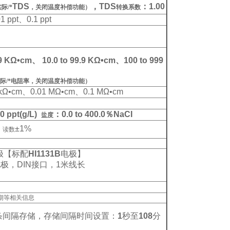
TDS
，
TDS
：1.00
际/*
，关闭温度补偿功能）
转换系数
 ppt、0.1 ppt
99 KΩ•cm、 10.0 to 99.9 KΩ•cm、100 to 999
际/*电阻率，关闭温度补偿功能）
 kΩ•cm、0.01 MΩ•cm、0.1 MΩ•cm
00 ppt(g/L)
：0.0 to 400.0％NaCI
盐度
±1%
：读数
极【标配
HI1131B
电极】
极
，DIN
接口
，1
米线长
期等相关信息
条间隔存储，存储间隔时间设置：
1
秒至
108
分