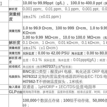
10.00 to 99.99ppt（g/L）、100.0 to 400.0 ppt
】
（实
0.001 ppm;、0.01 ppm、0.1 ppm、0.001 ppt、0.01
解析度
测量精
±1% （±0.01 ppm )
读数
度
1.0 to 99.9 Ω•cm、100 to 999 Ω•cm、1.0 to 9.
测量范围
KΩ•cm
1.00 to 9.99 MΩ•cm 、10.0 to 100.0 MΩ•cm
（实
解析度
0.1 Ω•cm、1 Ω•cm、0.01 kΩ•cm、0.1 kΩ•cm、1
±1% （±1 Ω•cm )
测量精度
读数
：0.00 to 42.00 PSU
：0.00 to 80.
测量范围
实际盐度
海水盐度
解析度-精
：0.1 %
：0.01pppt(g/L)；
盐度
实际盐度、海水盐度
精度
度
HI7037
*
校准模式
单点校准（推荐
盐度
校准液）
BNC
接口类型：酸度
pH
电极、氧化还原
ORP
电
HI76312
定制内置温度传感器四环铂金
EC-TDS
电
电极探头
HI7662-T
不锈钢温度探头
，1
米线长
双通道
，1pH/ORP + 1EC/TDS
/盐度/电阻率
输入通道
GLP
查阅电导常数、参考温度、温度补偿系数、校准点设置、时间、日
功能
100,000
个数据点存储；
100
组手动存储、
50,000
钟；