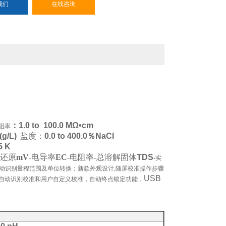
我们
在线咨询
：
1.0 to 100.0 MΩ•cm
阻率
t(g/L)
盐度：
0.0 to 400.0％NaCI
5 K
化还原
mV
-电导率
EC
-电阻率-总溶解固体
TDS
-实
动识别量程范围及单位转换；新款外观设计,随屏校准操作步骤
USB
自动识别校准和用户自定义校准，自动终点锁定功能，