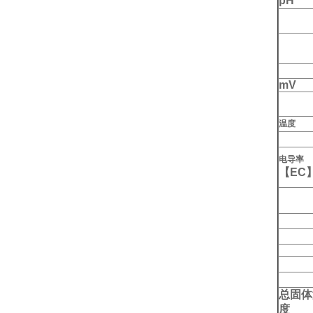
pH
mV
温度
电导率
【EC
总固体
度