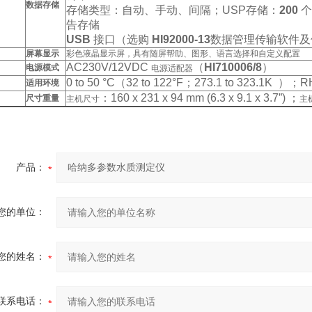
数据存储
存储类型：自动、手动、间隔；
USP
存储：
200
个
告存储
USB
接口（选购
HI92000-13
数据管理传输软件及
屏幕显示
彩色液晶显示屏，具有随屏帮助、图形、语言选择和自定义配置
AC230V/12VDC
（
HI710006/8
）
电源模式
电源适配器
0 to 50 °C（32 to 122°F；273.1 to 323.1K ）；
适用环境
：160 x 231 x 94 mm (6.3 x 9.1 x 3.7”) ；
尺寸重量
主机尺寸
主
产品：
您的单位：
您的姓名：
联系电话：