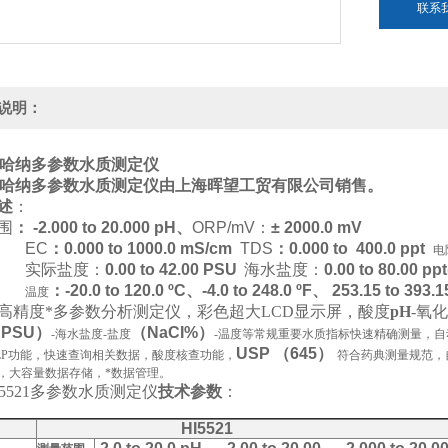
联系
说明：
哈纳多参数水质测定仪
哈纳多参数水质测定仪
由上海晖望工贸有限公司销售。
述
：
围
：
-2.000 to 20.000 pH、
ORP/mV：
± 2000.0 mV
EC
：
0.000 to 1000.0 mS/cm
TDS
：
0.000 to 400.0 ppt
电
实际盐度：
0.00 to 42.00 PSU
海水盐度：
0.00 to 80.00 pp
：-20.0 to 120.0 ºC、-4.0 to 248.0 ºF、 253.15 to 393.1
温度
高精度*多参数分析测定仪，彩色超大LCD显示屏，酸度
pH
-氧
PSU）
（NaCI%）
-海水盐度-盐度
-温度等常规重要水质指标快速精确测量，自
USP （645）
LP功能，快速查询相关数据，酸度核查功能，
符合药典测量规范，
，大容量数据存储，*数据管理。
I5521多参数水质测定仪
技术参数
：
HI5521