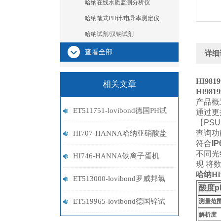
哈纳在线水质监测分析仪
哈纳笔式PH计/电导率测定仪
哈纳试剂/汉钠试剂
查看全部
详细
HI9819
相关文章
HI9819
产品概
ET511751-lovibond德国PH试
通过更
【PS
剂
查询功
HI707-HANNA哈纳亚硝酸盐
符合
IP
不同光
蛋机
HI746-HANNA铁离子蛋机
现 将
哈纳H
ET513000-lovibond罗威邦氯
酸度
p
试剂
ET519965-lovibond德国锌试
测量范
解析度