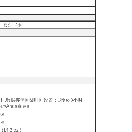
，
：4
线长
米
】,
数据存储间隔时间设置：1秒 to 3小时，
Android
机或
设备
关机
标准
 (14.2 oz.)