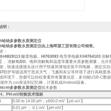
说明：
9
哈纳多参数水质测定仪
9
哈纳多参数水质测定仪
由上海晖望工贸有限公司销售。
述：
换
HI829113
酸度电极
、HI763093
电导率电极和
HI764103
溶解
U】、
溶解氧
DO
、
饱和溶解氧和温度等重要水质参数测量，允许用
能，快速连接接头设计用于快速简便地安装不同电极，测定仪自
67
防护等级适用于恶劣天气，飞溅和灰尘等环境下进行高精度准
线环境下，您都可以轻松查看所有重要信息，多功能
USB-C数
数据作为
.csv
发送到记忆棒，计算机或
Android
设备。
I98199多参数水质测定仪
技术参数：
H、PH-mV
转换技术指标
0.00 to 14.00 pH；±600.0 mV【
pH-mV】
围
0.01 pH ； 0.1 mV【pH-mV】