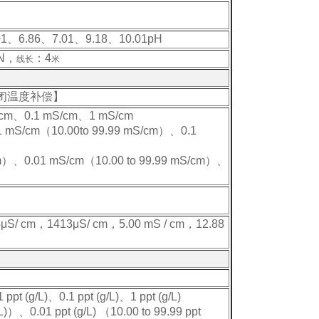
01、6.86、7.01、9.18、10.01pH
N
，
：4
线长
米
率，关闭温度补偿】
/cm、0.1 mS/cm、1 mS/cm
1 mS/cm（10.00to 99.99 mS/cm）
、0.1
01 mS/cm（10.00 to 99.99 mS/cm）、
μS/ cm，1413μS/ cm，5.00 mS / cm，12.88
(g/L)、0.1 ppt (g/L)、1 ppt (g/L)
)）、0.01 ppt (g/L) （10.00 to 99.99 ppt