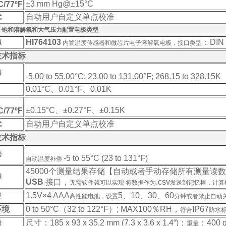
±3 mm Hg@±15°C
/77ºF
自动用户自定义
单点校准
式
、饱和溶解氧和大气压力配置电极类型
HI764103
：DIN
型
内置温度传感器和微芯片电子溶解氧电极，接口类型
技术指标
围
-5.00 to 55.00°C; 23.00 to 131.00°F; 268.15 to 328.15K
0.01°C、0.01°F、0.01K
±0.15°C、±0.27°F、±0.15K
/77ºF
自动用户自定义
单点校准
式
技术指标
偿
-5 to 55°C (23 to 131°F)
自动温度补偿
45000个测量结果存储【自动或者手动存储所有测量读数
理
USB
接口，
.csv
无需软件就可以实现 将数据作为
发送到记忆棒，计算
1.5V×4 AAA
5、10、30、60
型
高性能电池，
设置
分钟或者禁止
自动
环境
0 to 50°C（32 to 122°F）; MAX100％RH，
IP67
符合
防水
尺寸
：185 x 93 x 35.2 mm (7.3 x 3.6 x 1.4“)；
：
400 g
量
重量