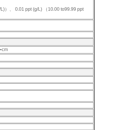
.01 ppt (g/L) （10.00 to99.99 ppt
Ω•cm