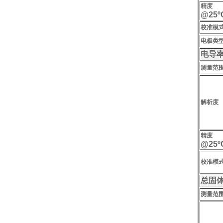
剂
精度
@25ºC
校准模
电极类
电导
测量范
解析度
精度
@25ºC
校准模
总固
测量范