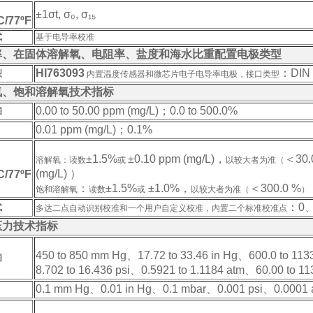
±1
σt, σ₀, σ₁₅
/77ºF
式
基于电导率校准
率、在固体溶解氧、电阻率、盐度和海水比重配置电极类型
HI763093
：DIN
型
内置温度传感器和微芯片电子电导率电极，接口类型
氧、饱和溶解氧技术指标
0.00 to 50.00 ppm (mg/L)；0.0 to 500.0%
围
0.01 ppm (mg/L)；
0.1%
±1.5%
±0.10 ppm (mg/L)，
＜
30.
溶解氧：
读数
或
以较大者为准（
(mg/L) ）
/77ºF
：
±1.5%
±1.0%，
＜
300.0 %
饱和溶解氧
读数
或
以较大者为准（
）
：0、
式
多达二点自动识别校准和一个用户自定义校准，
内置二个标准校准点
压力技术指标
450 to 850 mm Hg、17.72 to 33.46 in Hg、600.0 to 113
围
8.702 to 16.436 psi、0.5921 to 1.1184 atm、60.00 to 11
0.1 mm Hg、0.01 in Hg、0.1 mbar、0.001 psi、0.0001