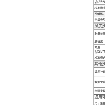
@25ºC
校准模
溶解氧
电极类
温度
测量范
解析度
精度
@25ºC
校准模
其他
温度补
数据管
电源类
适用
尺寸重