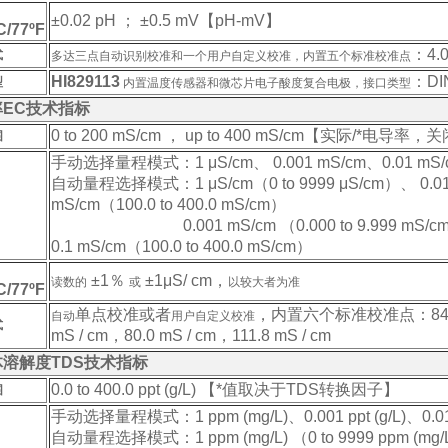
±0.02 pH ； ±0.5 mV【pH-mV】
/77ºF
：4.
式
多达三点自动识别校准和一个用户自定义校准，
内置五个标准校准点
HI829113
：DI
型
内置温度传感器和微芯片电子酸度复合电极，接口类型
率
EC
技术指标
0 to 200 mS/cm ， up to 400 mS/cm【实际/*电导
围
手动选择量程模式：
1 μS/cm、 0.001 mS/cm、0.01 mS
自动量程选择模式：
1 μS/cm（0 to 9999 μS/cm）、 0.0
mS/cm（
100.0 to 400.0 mS/cm
）
0.001 mS/cm （0.000 to 9.999 mS/cm）、0.
0.1 mS/cm（100.0 to 400.0 mS/cm）
±1％
±1μS/ cm，
读数的
或
以较大者为准
/77ºF
单点
校准或者
，内置六个标准校准点
：84
自动
用户自定义校准
式
mS / cm，80.0 mS / cm，111.8 mS / cm
体溶解度
TDS
技术指标
0.0 to 400.0 ppt (g/L) 【
*值取决于
TDS
转换因子
】
围
手动选择量程模式：1 ppm (mg/L)、0.001 ppt (g/L)、0.01 ppt 
自动量程选择模式：
1 ppm (mg/L) （0 to 9999 ppm (mg/L