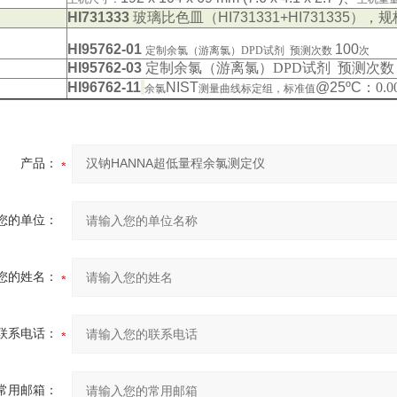
HI731333
玻璃比色皿
（HI731331+HI731335）
，规
HI95762-01
100
定制余氯（游离氯）DPD试剂 预测次数
次
HI95762-03
定制余氯（游离氯）DPD试剂 预测次
HI96762-11
NIST
@25ºC：
0.0
余氯
测量曲线标定组，标准值
产品：
您的单位：
您的姓名：
联系电话：
常用邮箱：