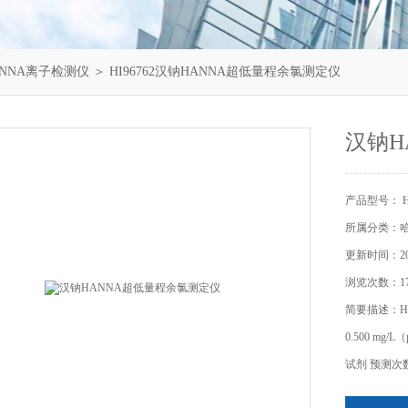
NNA离子检测仪
＞ HI96762汉钠HANNA超低量程余氯测定仪
汉钠H
产品型号： HI
所属分类：哈
更新时间：202
浏览次数：17
简要描述：HI
0.500 mg
试剂 预测次数