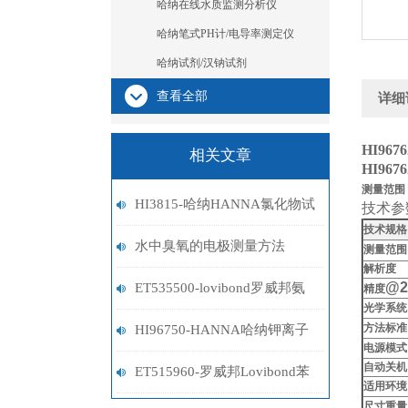
哈纳在线水质监测分析仪
哈纳笔式PH计/电导率测定仪
哈纳试剂/汉钠试剂
查看全部
详细
HI9676
相关文章
HI9676
测量范围
HI3815-哈纳HANNA氯化物试
技术参
技术规格
剂盒
水中臭氧的电极测量方法
测量范围
解析度
@25
ET535500-lovibond罗威邦氨
精度
光学系统
氮试剂
方法标准
HI96750-HANNA哈纳钾离子
电源模式
自动关机
计
ET515960-罗威邦Lovibond苯
适用环境
尺寸重量