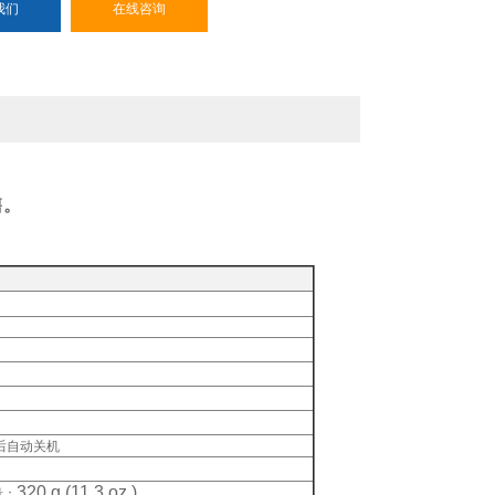
我们
在线咨询
售。
后自动关机
320 g (11.3 oz.)
量：