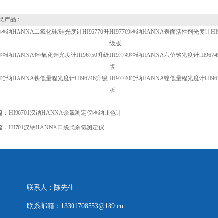
类产品：
770哈纳HANNA二氧化硅/硅光度计HI96770升
HI97769哈纳HANNA表面活性剂光度计HI9
级版
750哈纳HANNA钾/氧化钾光度计HI96750升级
HI97749哈纳HANNA六价铬光度计HI967
版
746哈纳HANNA铁低量程光度计HI96746升级
HI97740哈纳HANNA镍低量程光度计HI96
版
篇：
HI96701汉钠HANNA余氯测定仪哈纳比色计
篇：
HI701汉钠HANNA口袋式余氯测定仪
联系人：陈先生
联系邮箱：13301708553@189.cn