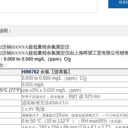
联系
说明：
2
汉钠HANNA超低量程余氯测定仪
2
汉钠HANNA超低量程余氯测定仪
由上海晖望工贸有限公司销
：
0.000 to 0.500 mg/L（ppm）CI
2
数：
HI96762
余氯【游离氯】
0.000 to 0.500 mg/L（ppm）CI
2
0.001 mg/L
°C (77°F)
±3% ± 0.020 mg/L（ppm）
读数
，
，钨灯 @ 525 nm
窄带干涉滤光片
硅光电池
适应标准方法4500-Cl G
1 x 9V 电池
10
测量模式下，测量模式
分钟、或者在校准模式下，一个小时后不用
0 to 50 °C（32 to 122°F ）；RH-max95%
（无冷凝）
192 x 104 x 69 mm (7.6 x 4.1 x 2.7”)、
主机尺寸：
主机重