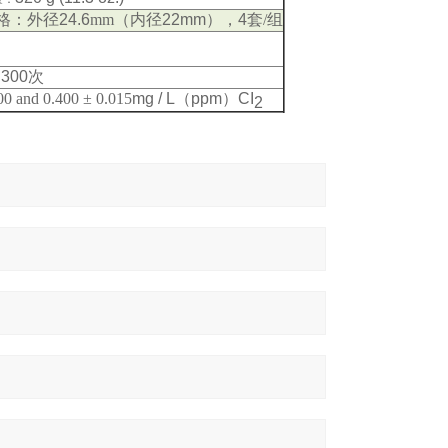
格：外径
24.6
mm（内径
22mm
），
4
套/组
数
300
次
00 and 0.400 ± 0.015
mg / L（ppm）CI
2