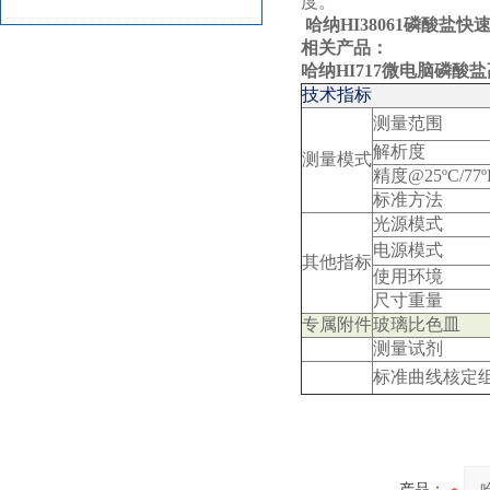
度。
哈纳HI38061磷酸盐
相关产品：
哈纳HI717微电脑磷
技术指标
测量范围
解析度
测量模式
精度
@25ºC/77º
标准方法
光源
模式
电源模式
其他指标
使用环境
尺寸重量
专属附件
玻璃比色皿
测量试剂
标准曲线核定
产品：