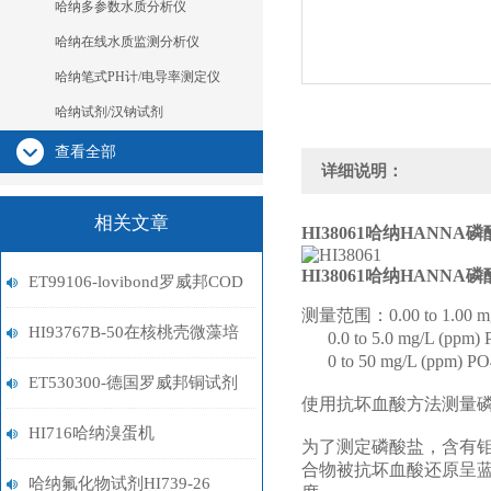
哈纳多参数水质分析仪
哈纳在线水质监测分析仪
哈纳笔式PH计/电导率测定仪
哈纳试剂/汉钠试剂
查看全部
详细说明：
相关文章
HI38061
哈纳HANNA
HI38061
哈纳HANNA
ET99106-lovibond罗威邦COD
测量范围：0.00 to 1.00 m
试剂
HI93767B-50在核桃壳微藻培
0.0 to 5.0 mg/L (ppm
0 to 50 mg/L (ppm) 
养基中N利用率检测应用
ET530300-德国罗威邦铜试剂
使用抗坏血酸方法测量磷
HI716哈纳溴蛋机
为了测定磷酸盐，含有
合物被抗坏血酸还原呈蓝
哈纳氟化物试剂HI739-26