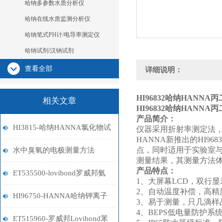
哈纳多参数水质分析仪
哈纳在线水质监测分析仪
哈纳笔式PH计/电导率测定仪
哈纳试剂/汉钠试剂
查看全部
详细说明：
HI96832
哈纳HANNA
相关文章
HI96832
哈纳HANNA
产品简介：
HI3815-哈纳HANNA氯化物试
仪器采用折射率测定法
HANNA
新推出的
HI9683
剂盒
点，同时适用于实验室
水中臭氧的电极测量方法
测量结果，其测量方法
产品特点：
ET535500-lovibond罗威邦氨
1
、大屏幕
LCD
，双行显
2
、自动温度补偿，高精
氮试剂
HI96750-HANNA哈纳钾离子
3
、易于测量，只几滴样
4
、
BEPS
低电量防护系
计
ET515960-罗威邦Lovibond苯