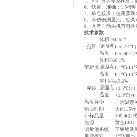
5
、
IP65
防水等级标准，
6
、快速、准确：
1.5
秒即
酚试剂
7
、单点校准：使用蒸馏
8
、不锈钢测量池，经久
9
、具有自动关机节电功
技术参数
体积
-%
0 to *
凝固点
范围
0 to -51
℃(
温度
0 to 80
℃(
3
体积
-%
0.1%
凝固点
解析度
0.1
℃(
0.1
℉
温度
0.1
℃(
0.1
℉
体积
-%
±
0.2%
凝固点
精度
±
0.5
℃(±
1
温度
±
0.3
℃(±
0
温度补偿
自动温度
响应时间
大约
1.5
秒
小样品量
100ul
(以
光源
黄色
LED
测量池系统
不锈钢测
电源模式
1*9V
电池