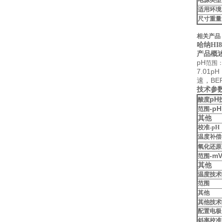
电源类型
适用环境
尺寸重量
相关产品
哈纳HI
产品概
pH
范围
7.01pH
BE
速，
技术参
pH
酸度
-pH
范围
其他
校准-pH
温度补偿
氧化还原
-m
范围
其他
温度技术
范围
其他
其他技术
配置电极
斜率校准