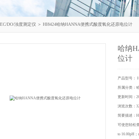
/EC/DO/浊度测定仪
＞ HI8424哈纳HANNA便携式酸度氧化还原电位计
哈纳H
位计
产品型号： HI
所属分类：哈纳
更新时间：202
浏览次数：32
简要描述：H
可使您轻松查
to 16.00p