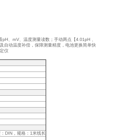
pH、mV、
4.01
pH
、
看
温度测量读数；手动两点【
及自动温度补偿，保障测量精度，电池更换简单快
定仪
DIN
1
型：
，规格：
米线长