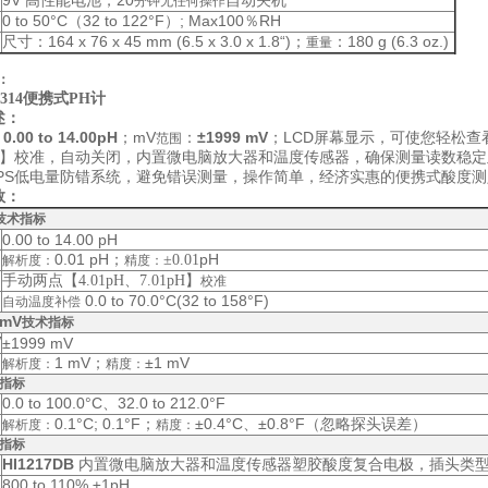
9V
20
高性能电池，
自动关机
分钟无任何操作
0 to 50°C（32 to 122°F）; Max100％RH
：164 x 76 x 45 mm (6.5 x 3.0 x 1.8“)；
180 g (6.3 oz.)
尺寸
：
重量
：
8314便携式PH计
述：
0.00 to 14.00pH
；mV
：
±1999 mV
；
LCD
屏幕显示，可使您轻松查
：
范围
】校准，自动关闭，内置微电脑放大器和温度传感器，确保测量读数稳定
PS
低电量防错系统，避免错误测量，操作简单，经济实惠的便携式酸度测
数：
技术指标
0.00 to 14.00 pH
0.01 pH；
pH
±0.01
解析度：
精度：
手动两点【
】
4.01pH、7.01pH
校准
0.0 to 70.0°C(32 to 158°F)
自动温度补偿
mV
技术指标
V
±1999 mV
1 mV；
±1 mV
解析度：
精度：
指标
0.0 to 100.0°C、32.0 to 212.0°F
0.1°C; 0.1°F
；
±0.4°C、
±0.8°F（忽略探头误差）
解析度：
精度：
指标
HI1217DB
内置微电脑放大器和温度传感器
塑胶酸度复合
电极
，插头类
800
to 110% ±1pH