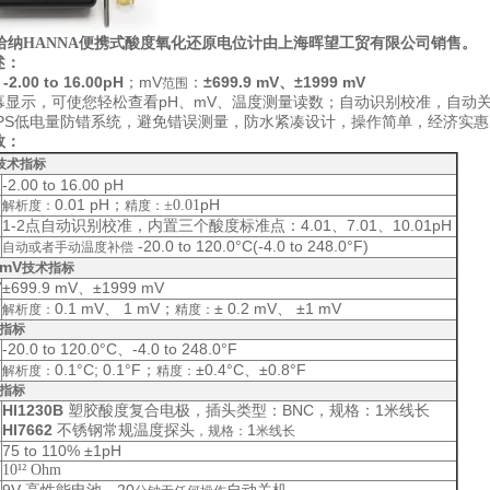
哈纳HANNA便携式酸度氧化还原电位计
由上海晖望工贸有限公司销售。
述：
-2.00 to 16.00pH
；mV
：
±699.9 mV、
±1999 mV
：
范围
pH、mV、
幕显示，可使您轻松查看
温度测量读数；自动识别校准，自动
PS
低电量防错系统，避免错误测量，防水紧凑设计，操作简单，经济实惠
数：
技术指标
-2.00 to 16.00 pH
0.01 pH；
pH
±0.01
解析度：
精度：
1-2
4.01、7.01、10.01pH
点自动识别校准，内置三个酸度标准点：
-20.0 to 120.0°C(-4.0 to 248.0°F)
自动或者手动温度补偿
mV
技术指标
V
±699.9 mV、±1999 mV
0.1 mV、 1 mV；
± 0.2 mV、 ±1 mV
解析度：
精度：
指标
-20.0 to 120.0°C、-4.0 to 248.0°F
0.1°C; 0.1°F
；
±0.4°C、
±0.8°F
解析度：
精度：
指标
HI1230B
BNC
1
塑胶酸度复合
电极
，插头类型：
，规格：
米线长
HI7662
1
不锈钢常规温度探头
，规格：
米线长
75
to 110% ±1pH
10¹² Ohm