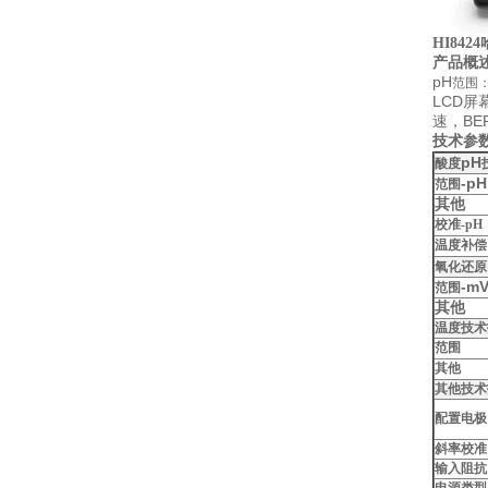
控制水质？
HI8424
产品概
pH
范围
LCD
屏
BE
速，
技术参
pH
酸度
-pH
范围
其他
校准-pH
温度补偿
氧化还原
-m
范围
其他
温度技术
范围
其他
其他技术
配置电极
斜率校准
输入阻抗