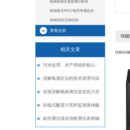
哈纳在线水质监测分析仪
哈纳笔式PH计/电导率测定仪
哈纳试剂/汉钠试剂
查看全部
详细
相关文章
HI8424
污水处理、水产养殖的核心：
在线溶解氧检测仪测量方案
溶解氧测定仪的技术原理与应
用领域概述
在线溶解氧检测仪是优化污水
处理领域工艺的关键
在线式酸度计实时监测液体酸
度的高效工具
如何通过游泳池检测仪表精确