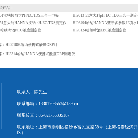
类产品：
5-51汉钠预放大PH/EC/TDS三合一电极
HI9813-51意大利pH-EC-TDS三合一测
1-51意大利HANNA汉钠 pH-EC-TDS测定仪
HI98494哈纳HANNA蓝牙多参数12项
749哈纳啤酒NTU浊度测定仪
HI93124哈纳啤酒EBC浊度测定仪
篇：
HI991003哈纳便携式酸度ORP计
篇：
HI8314哈纳HANNA便携式酸度ORP测定仪
联系人：陈先生
联系邮箱：13301708553@189.cn
联系传真：86-021-56335187
联系地址：上海市崇明区横沙乡富民支路58号（上海横泰经济开
区）