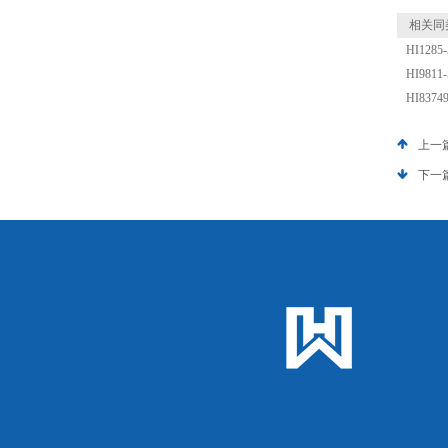
相关同
HI128
HI981
HI83
上一
下一