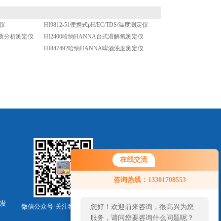
定仪
HI9812-51便携式pH/EC/TDS/温度测定仪
水质分析测定仪
HI2400哈纳HANNA台式溶解氧测定仪
HI847492哈纳HANNA啤酒浊度测定仪
在线交流
咨询热线：13301708553
发
微信公众号-关注我们最新动态
您好！欢迎前来咨询，很高兴为您
服务，请问您要咨询什么问题呢？