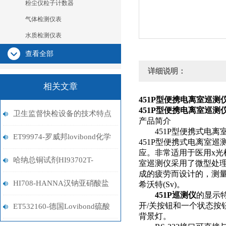
粉尘仪粒子计数器
气体检测仪表
水质检测仪表
查看全部
详细说明：
相关文章
451P型
便携电离室巡测
451P型
便携电离室巡测
卫生监督快检设备的技术特点
产品简介
451P型便携式电离
与操作指南分析
ET99974-罗威邦lovibond化学
451P型便携式电离室
应。非常适用于医用x光
需氧量试剂
哈纳总铜试剂HI93702T-
室巡测仪采用了微型处
成的疲劳而设计的，测量
01（0-5ppm）
HI708-HANNA汉钠亚硝酸盐
希沃特(Sv)。
451P巡测仪
的显示
开/关按钮和一个状态
蛋机
ET532160-德国Lovibond硫酸
背景灯。