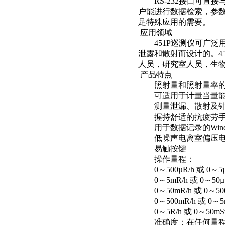
RS-232接口可直接与
盐试剂
户能进行数据检索，参数
足特殊应用的需要。
应用领域
451P巡测仪可广泛用
泄露和散射而设计的。4
人员，研究室人员，生
产品特点
照射量和照射量率的
可适用于计量当量能量响
测量泄漏、散射及针
握持舒适的抗疲劳手
用于数据记录的Windo
低噪声电离室偏压电
易触按键
操作量程：
0～500µR/h 或 0～5µ
0～5mR/h 或 0～50µS
0～50mR/h 或 0～500
0～500mR/h 或 0～5m
0～5R/h 或 0～50mSv
准确度：在任何量程下，