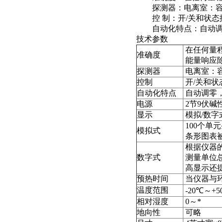
探测器：电离室：容积为
控 制：开/关和状态
自动化特点：自动调零
技术参数
在任何量程
准确度
能量响应除
探测器
电离室：容
控制
开/关和状
自动化特点
自动调零
电源
2节9伏碱
显示
模拟/数字
100个单元
模拟式
条形图表
根据仪器的
数字式
测量单位总
高显示还
预热时间
当仪器与
温度范围
-20℃～+5
相对湿度
0～*
地向性
可略