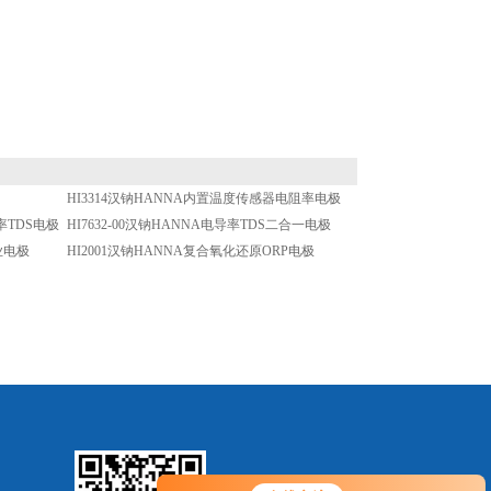
HI3314汉钠HANNA内置温度传感器电阻率电极
率TDS电极
HI7632-00汉钠HANNA电导率TDS二合一电极
业电极
HI2001汉钠HANNA复合氧化还原ORP电极