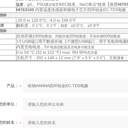
：
g/L、PSU
EC
校准
，NaCl单点*校准【推荐
HI70
盐度
通过电导率
HI763100
EC-TDS
内置温度传感器和微电子芯片四环铂金
电极
指标
-20.0 to 120.0°C; -4.0 to 248.0°F
：0.1°C、0.1°F；
±0.5°C、±0.9°F
精度
解析度
精度：
指标
1000
200
600
自动存储
组数据、间隔存储
组数据；手动存储
组数据
USB
1
USB
1
个
端口用于数据存储;
个微型
端口，用于充电和电脑
，5V
内置充电电池
电源适配器及充电多功能支架
0 to 50 °C (32 to 122 °F) max. RH 95%
无冷凝
：202 x 140 x 12 mm (7.9” x 5.5” x 0.5”)、主机
：2
主机尺寸
重量
产品：
您的单位：
您的姓名：