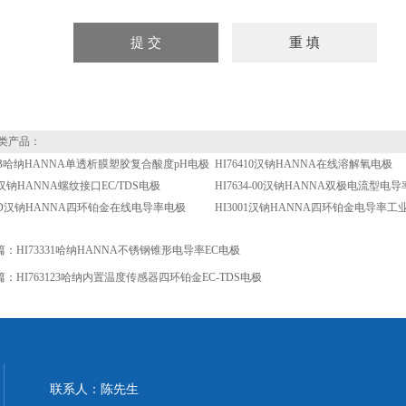
类产品：
30B哈纳HANNA单透析膜塑胶复合酸度pH电极
HI76410汉钠HANNA在线溶解氧电极
30汉钠HANNA螺纹接口EC/TDS电极
HI7634-00汉钠HANNA双极电流型电导
01D汉钠HANNA四环铂金在线电导率电极
HI3001汉钠HANNA四环铂金电导率工
篇：
HI73331哈纳HANNA不锈钢锥形电导率EC电极
篇：
HI763123哈纳内置温度传感器四环铂金EC-TDS电极
联系人：陈先生