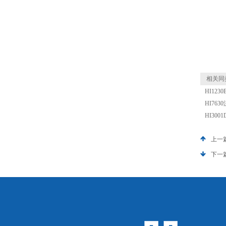
相关同
HI12
HI76
HI30
上一
下一