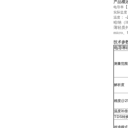
试剂
产品概
【
电导率
实际盐度
：
-
温度
哈纳（H
薄轻质
micr
技术参
电导率
测量范围
解析度
@25
精度
温度补偿
TDS
转
校准模式