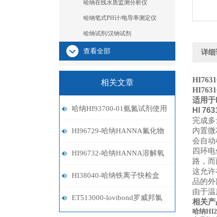
哈纳在线水质监测分析仪
哈纳笔式PH计/电导率测定仪
哈纳试剂/汉钠试剂
查看全部
详细
HI7631
相关文章
HI7631
适用于
哈纳HI93700-01氨氮试剂使用
HI 763
完成多
指南
内置微
HI96729-哈纳HANNA氟化物
会自动
四环电
离子计
HI96732-哈纳HANNA溶解氧
路，而
这允许
比色计
HI38040-哈纳铁离子快检盒
品的外
由于温
ET513000-lovibond罗威邦氯
相关产
哈纳HI