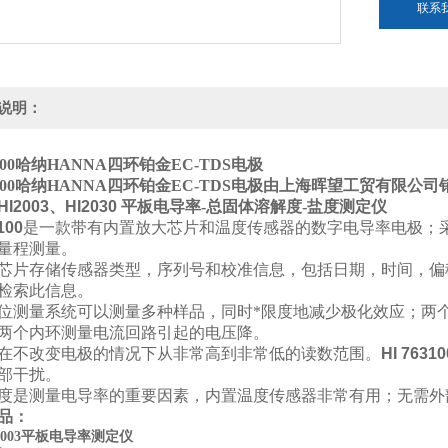
联系
说明：
00
哈纳HANNA四环铂金EC-TDS电极
00
哈纳HANNA四环铂金EC-TDS电极
由上海晖望工贸有限公司
HI2003、HI2030
平板电导率-总固体溶解度-盐度测定仪
100
是一款带有内置放大芯片和温度传感器的数字电导率电极；
量程测量。
芯片存储传感器类型，序列号和校准信息，包括日期，时间，偏
检索此信息。
位测量系统可以测量多种样品，同时*限度地减少极化效应；两
两个内环测量电流回路引起的电压降。
在不改变电极的情况下从非常高到非常低的读数范围。
HI 76310
部干扰。
度是测量电导率的重要因素，内置温度传感器非常有用；无需外
品：
2003平板电导率测定仪