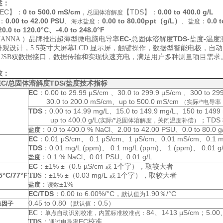
述：
EC】：
0 to 500.0 mS/cm
，
【TDS】：
0.00 to 400.0 g/L
总固体溶解度
：
0.00 to 42.00 PSU
、
：
0.00 to 80.00ppt（g/L）
、
：
0.0 
海水盐度
盐度
20.0 to 120.0°C、-4.0 to 248.0°F
EC
TDS
ANNA ）品牌推出超薄型微电脑电导率
-总固体溶解度
-盐度-温
外观设计，5.5英寸大屏幕LCD 显示屏，触键操作，数据型智能电极，自
o、USB双数据接口，数据传输和实现快速充电，满足用户多种测量项目需求
数：
EC/总固体溶解度TDS/盐度
技术指标
EC
：0.00 to 29.99 µS/cm 、30.0 to 299.9 µS/cm 、300 to 29
30.0 to 200.0 mS/cm、up to 500.0 mS/cm
（实际/*电导
TDS
：0.00 to 14.99 mg/L、15.0 to 149.9 mg/L、150 to 1499 mg
up to 400.0 g/L
；TDS
(实际/*总固体溶解度，关闭温度补偿）
：0.0 to 400.0 % NaCl、2.00 to 42.00 PSU、0.0 to 80.0 g
盐度
EC
：0.01 μS/cm、 0.1 μS/cm、1 μS/cm、0.01 mS/cm、0.1 
TDS
：0.01 mg/L (ppm)、 0.1 mg/L (ppm)、 1 (ppm)、 0.01 g/
：0.1 % NaCl、0.01 PSU、0.01 g/L
盐度
EC
：
±1% ±（0.5 µS/cm
1
个字），取较大者
或
°C/77°F
：
±1% ±（0.03 mg/L
1
个字），取较大者
TDS
或
：
±1%
盐度
读数
EC/TDS
：0.00 to 6.00%/°C，
1.90％/°C
默认值为
0.45 to 0.80（
：0.5）
换因子
默认值
84、1413 µS/cm；5.00
EC
：
单点自动识别校准，内置标准校准点：
：
EC
校准
TDS
通过电导率