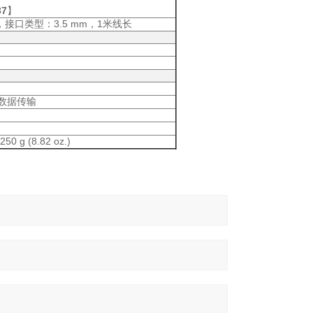
37
】
：3.5 mm，1
，接口类型
米线长
数据传输
50 g (8.82 oz.)