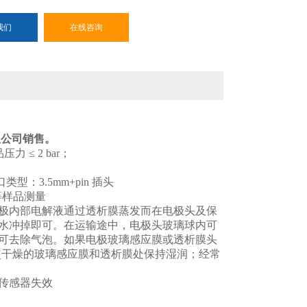
我们
在线咨询
限公司销售。
压力 ≤ 2 bar；
类型：3.5mm+pin 插头
等样品测量
极内部电解液通过透析膜蒸发而在电极头及保
水冲掉即可。在运输途中，电极头玻璃球内可
可去除气泡。如果电极玻璃感应膜或透析膜头
而使干燥的玻璃感应膜和透析膜处保持湿润；经常
传感器失效