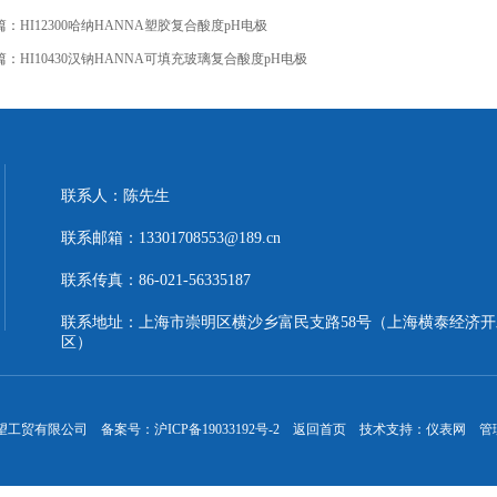
篇：
HI12300哈纳HANNA塑胶复合酸度pH电极
篇：
HI10430汉钠HANNA可填充玻璃复合酸度pH电极
联系人：陈先生
联系邮箱：13301708553@189.cn
联系传真：86-021-56335187
联系地址：上海市崇明区横沙乡富民支路58号（上海横泰经济开
区）
晖望工贸有限公司 备案号：
沪ICP备19033192号-2
返回首页
技术支持：
仪表网
管