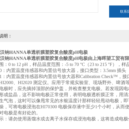
联系
说明：
汉钠HANNA单透析膜塑胶复合酸度pH电极
汉钠HANNA单透析膜塑胶复合酸度pH电极
由上海晖望工贸有
0 to 12 pH，样品温度范围：-5 to 70 °C（23 to 215 °F），样品
2300：内置温度传感器和内置信号放大器，接口类型：3.5mm 插头
301：内置温度传感器和内置信号放大器和Calibration Check™，接口
HI2000、HI2020 测定仪。应用于常规实验室、现场野外、啤酒
电极时，应先摘掉顶部的保护盖，并检查整支电极。若发现因电
形成盐晶，这不影响电极正常使用，表明电极透析膜正常，用清
生气泡，这时可以像甩常见的水银温度计那样轻轻甩动电极，即
燥，可将电极浸泡在HI70300 电极保存液中至少1个小时，从
对电极是有好处的。
示：请勿使用蒸馏水或去离子水保存或浸泡电极，这将造成电极