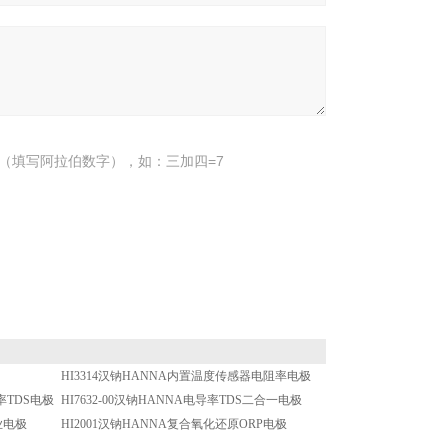
（填写阿拉伯数字），如：三加四=7
HI3314汉钠HANNA内置温度传感器电阻率电极
率TDS电极
HI7632-00汉钠HANNA电导率TDS二合一电极
业电极
HI2001汉钠HANNA复合氧化还原ORP电极