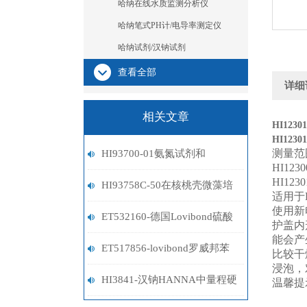
哈纳在线水质监测分析仪
哈纳笔式PH计/电导率测定仪
哈纳试剂/汉钠试剂
查看全部
详细
相关文章
HI12301
HI12301
测量范围：
HI93700-01氨氮试剂和
HI1
HI12
HI93700-03氨氮试剂的区别
HI93758C-50在核桃壳微藻培
适用于
使用新
养基中P利用率检测应用
ET532160-德国Lovibond硫酸
护盖内
能会产
盐试剂
ET517856-lovibond罗威邦苯
比较干
浸泡，
酚试剂
HI3841-汉钠HANNA中量程硬
温馨提