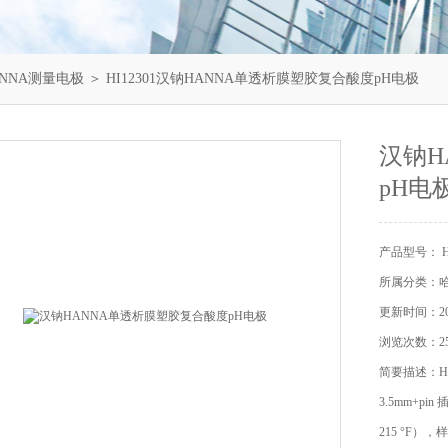
NNA测量电极
＞ HI12301汉钠HANNA单透析膜塑胶复合酸度pH电极
汉钠H
pH电
产品型号： HI
所属分类：哈
更新时间：202
浏览次数：25
简要描述：H
3.5mm+pin
215 °F），样