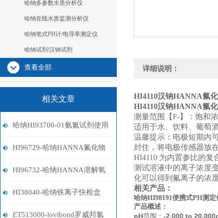
哈纳多参数水质分析仪
哈纳在线水质监测分析仪
哈纳笔式PH计/电导率测定仪
哈纳试剂/汉钠试剂
查看全部
详细说明：
HI4110
汉钠HANNA氟
相关文章
HI4110
汉钠HANNA氟
测量范围【F-】：饱和浓度 to
哈纳HI93700-01氨氮试剂使用
适用于水、饮料、葡萄
温馨提示：电极短期内
指南
封住，将电极传感器放
HI96729-哈纳HANNA氟化物
HI4110 为内置参
测试溶液中的离子浓度
离子计
HI96732-哈纳HANNA溶解氧
化可以得到氟离子的浓
相关产品：
比色计
HI38040-哈纳铁离子快检盒
哈纳HI98191便携式PH测定
产品概述：
ET513000-lovibond罗威邦氯
pH
范围：
-2.000 to 20.000