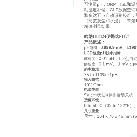
可测量pH，ORP，ISE和温
GLP
动温度补偿，
数据查询
试剂
和多达五点自动识别校准
，
（防范灰尘和水浸），背景
精确测量结果
哈纳HI8424便携式PH计
产品概述：
pH
：
±699.9 mV、
±199
范围
LCD
pH
酸度
技术指标
0.01 pH；
1-2
点自
解析度：
0.1 mV、 1 mV；
解析度：
解
斜率校准
75
to 110% ±1pH
输入阻抗
10¹² Ohm
电源类型
9V
自动关机
分钟无任何操作
适用环境
0 to 50°C（32 to 122°F）
尺寸重量
尺寸
：164 x 76 x 45 mm (6.