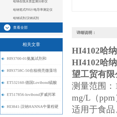
哈纳在线水质监测分析仪
哈纳笔式PH计/电导率测定仪
哈纳试剂/汉钠试剂
查看全部
详细说明：
相关文章
HI4102
哈纳
HI93700-01氨氮试剂和
HI4102
哈纳
HI93700-03氨氮试剂的区别
HI93758C-50在核桃壳微藻培
望工贸有限
养基中P利用率检测应用
ET532160-德国Lovibond硫酸
测量范围：1.0M
盐试剂
ET517856-lovibond罗威邦苯
mg/L（ppm
酚试剂
HI3841-汉钠HANNA中量程硬
适用于食品