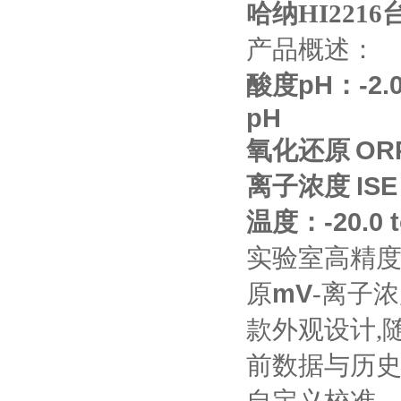
哈纳HI221
产品概述：
酸度
pH：-2.0
pH
氧化还原
OR
离子浓度
ISE
温度：
-20.0 
实验室高精
原
mV
-离子浓
款外观设计,
前数据与历史