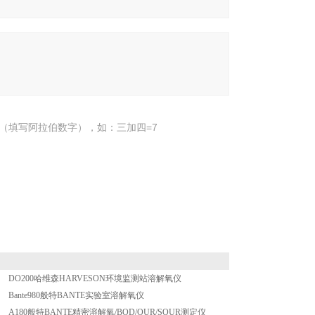
（填写阿拉伯数字），如：三加四=7
DO200哈维森HARVESON环境监测站溶解氧仪
Bante980般特BANTE实验室溶解氧仪
A180般特BANTE精密溶解氧/BOD/OUR/SOUR测定仪