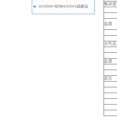
氧浓度
胍试剂
HI38000-哈纳HANNA硫酸盐
试剂盒
温度
大气压
盐度
其它