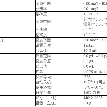
测量范围
0.00 mg/L~40.
分辨率
0.01 mg/L
精确度
±0.2% F.S.
补偿时：
0.0 
测量范围
测量时：
0.0 
分辨率
0.1 °C
精确度
±0.2 °C
力
设置范围
600 mbar~1400
设置分度
1 mbar
默认值
1013 mbar
设置范围
0.0 g/L~40.0 g
设置分度
0.1 g/L
默认值
0.0 g/L
屏幕
96*78 mm
多
保护等级
IP65
自动关机
10
分钟（可选
使用环境
-5°C
～
60 °C
；
数据存储
150
组数据
尺寸（主机）
140*210*35m
重量（主机）
650g