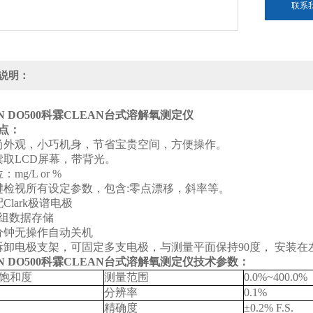
联系
说明：
 DO500
科霖CLEAN台式溶解氧测定仪
点：
尚外观，小巧机身，节省宝贵空间，方便操作。
读取LCD屏幕，带背光。
mg/L or %
键检视所有设定参数，包含:零点漂移，斜率等。
Clark极谱电极
50组数据存储
0分钟无操作自动关机
拆卸电极支架，可固定多支电极，与测量平面保持90度， 安装在
 DO500
科霖CLEAN台式溶解氧测定仪
技术参数：
饱和度
测量范围
0.0%~400.0%
分辨率
0.1%
精确度
±0.2% F.S.