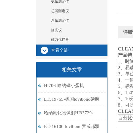
氨氮测定仪
总磷测定仪
总氮测定仪
旋光仪
详细
磁力搅拌器
CLEAN
查看全部
产品特
1、时
2、易
相关文章
3、单位：
4、一
HI706-哈纳磷小蛋机
5、标配
6、1
7、1
ET519765-德国lovibond磷酸
8、可
CLEAN
盐试剂
哈纳氟化物试剂HI93729-
百分比
01/HI93729-03
ET516100-lovibond罗威邦双