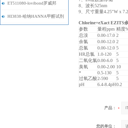
剂
ET511080-lovibond罗威邦
8
、波长525nm
9
、尺寸重量4.25"W x 7.25"H
DPD试剂
HI3838-哈纳HANNA甲醛试剂
Chlorine+eXact EZ
IT
参数
量程ppm
精度
盒
总溴
0.00-17.0
2
余氯
0.00-12.0
2
总氯
0.00-12.0
5
HR
总氯
1.0-120
5
二氧化氯
0.00-6.0
5
臭氧
0.00-2.00
10
*
0.5-130
5
过氧乙酸
2-590
5
pH
6.4-8.4pH
0.2
产品：
您的单位：