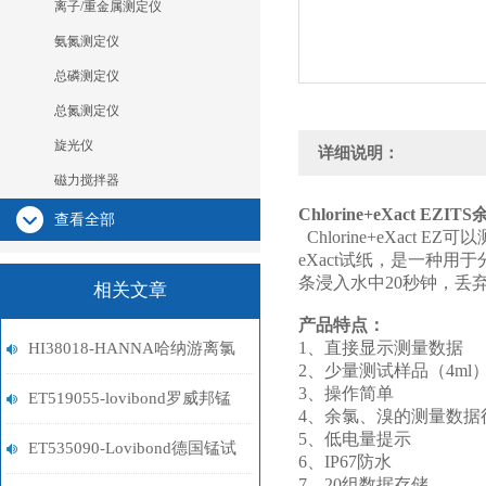
离子/重金属测定仪
氨氮测定仪
总磷测定仪
总氮测定仪
旋光仪
详细说明：
磁力搅拌器
Chlorine+eXact EZ
IT
查看全部
Chlorine+eXact EZ
可以
eXact试纸，是一种用
条浸入水中20秒钟，丢
相关文章
产品特点：
1
、直接显示测量数据
HI38018-HANNA哈纳游离氯
2
、少量测试样品（4m
3
、操作简单
试剂盒
ET519055-lovibond罗威邦锰
4
、余氯、溴的测量数据
5
、低电量提示
试剂
ET535090-Lovibond德国锰试
6
、IP67防水
7
、20组数据存储