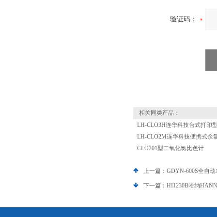
验证码：
相关同类产品：
LH-CLO3H连华科技台式打
LH-CLO2M连华科技便携式余
CLO201型二氧化氯比色计
上一篇：
GDYN-600S全
下一篇：
HI1230B哈纳H