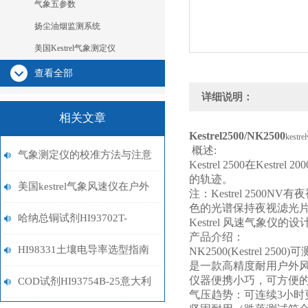
气象五参数
扬尘油烟监测系统
美国Kestrel气象测定仪
查看全部
详细说明：
相关文章
Kestrel2500/NK2500
kestrel
概述
:
气象测定仪的校准方法与注意
Kestrel 2500
在
Kestrel 200
的轨迹。
事项
美国kestrel气象风速仪在户外
注：
Kestrel 2500NV
有夜
色的光谱保持夜视滤光
运动和农业生产中的应用
哈纳总铜试剂HI93702T-
Kestrel
风速气象仪的设
产品介绍：
01（0-5ppm）
HI98331土壤电导率选型指南
NK2500(Kestrel 2500)
可
是一款高精度耐用户外
仪器便携小巧，可方便
COD试剂HI93754B-25意大利
气压趋势：可连续
3
小时