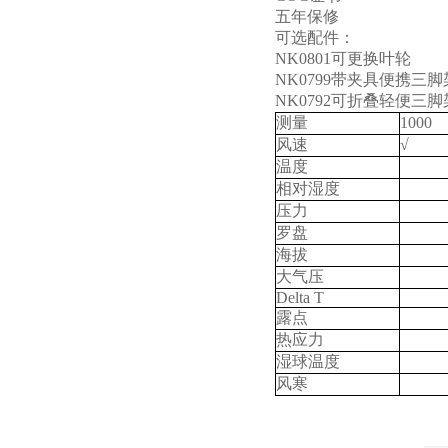
五年保修
可选配件：
NK0801
可更换叶轮
NK0799
带夹具便携三脚
NK0792
可折叠轻便三脚
测量
1000
风速
√
温度
相对湿度
压力
罗盘
海拔
大气压
Delta T
露点
热应力
湿球温度
风寒