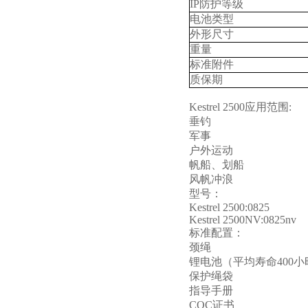
IP
防护等级
电池类型
外形尺寸
重量
标准附件
质保期
Kestrel 2500
应用范围
:
垂钓
军事
户外运动
帆船、划船
风帆冲浪
型号：
Kestrel 2500:0825
Kestrel 2500NV:0825nv
标准配置：
颈绳
锂电池（平均寿命
400
小
保护绳袋
指导手册
COC
证书