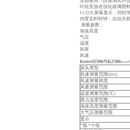
坚固耐用（跌落测试符
哈纳
叶轮安放在强化玻璃塑
LCD
大屏幕显示，同时
内置实时时钟；自动关
测量参数：
海拔高度
气压
温度
风寒
风速
Kestrel2500/NK2500
kestrel
探头类型
风速测量范围
(m/s)
风速测量精度
风量测量范围
温度测量范围
(℃)
露点温度范围
海拔高度测量范围
大气压测量范围
显示
*值
/
*小值