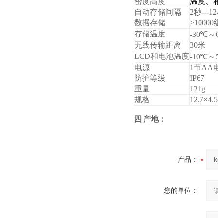
密度高度
温度、
自动存储间隔
2
秒
---12
数据存储
>10000
存储温度
-30
℃～
无线传输距离
30
米
LCD
和电池温度
-10
℃～
电源
1
节
AA
防护等级
IP67
重量
121g
规格
12.
7
×
4.5
四
产地：
产品：
您的单位：