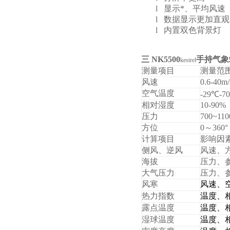
运动和农业生产中的应用
l
显示*、平均风速
l
数据显示更加直观
l
内置双色背景灯
三
NK5500
手持气象
kestrel
测量项目
测量范
风速
0.6-40m/
空气温度
-2
9
℃
-70
相对湿度
10-90%
压力
700~110
方位
0
～
360
°
计算项目
影响因
侧风、逆风
风速、
海拔
压力、
大气压力
压力、
风寒
风速、
热力指数
温度、
露点温度
温度、
湿球温度
温度、