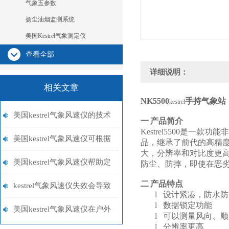
气象五参数
扬尘油烟监测系统
美国Kestrel气象测定仪
查看全部
详细说明：
相关文章
NK5500
手持气象站
kestrel
美国kestrel气象风速仪的技术
一
产品简介
Kestrel5500
是一款功能非
特点与使用优势概述
美国kestrel气象风速仪可根据
品，继承了前代的高精
大，分辨率和对比度更
不同需求选择不同的测量模式
美国kestrel气象风速仪帮助定
防尘、防摔，即使在恶
二
产品特点
性的科学分析
kestrel气象风速仪失效会导致
l
设计紧凑，防水防
l
数据锁定功能
事故，一定要注意
美国kestrel气象风速仪在户外
l
可以测量风向、顺
l
分辨率更高