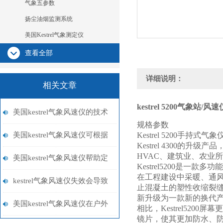
气象五参数
扬尘油烟监测系统
美国Kestrel气象测定仪
查看全部
详细说明：
相关文章
kestrel 5200
气象站/风速仪
美国kestrel气象风速仪的技术
规格参数
特点与使用优势概述
美国kestrel气象风速仪可根据
Kestrel 5200
手持式气象
Kestrel 4300
的升级产品
HVAC
、建筑业、农业所
不同需求选择不同的测量模式
美国kestrel气象风速仪帮助定
Kestrel5200
是一款多功能
在工程建设中采暖、通
性的科学分析
kestrel气象风速仪失效会导致
止混凝土的塑性收缩裂
新升级为一款新的换代
事故，一定要注意
美国kestrel气象风速仪在户外
相比，
Kestrel5200
屏幕更
镜片，使其更加防水、