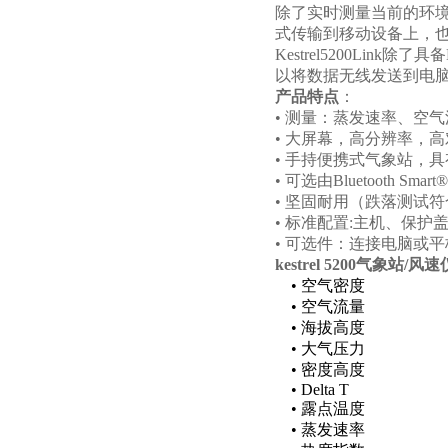
运动和农业生产中的应用
除了实时测量当前的环
式传输到移动设备上，
Kestrel5200Link
除了具备
以将数据无线发送到电
产品特点
：
•
测量：蒸发速率、空气
•
大屏幕，高分辨率，高
•
手持便携式气象站，具
•
可选由
Bluetooth Smart
•
坚固耐用（跌落测试符
•
标准配置
:
主机、保护
•
可选件：连接电脑或平
kestrel 5200
气象站/风速仪
•
空气密度
•
空气流量
•
海拔高度
•
大气压力
•
密度高度
•
Delta T
•
露点温度
•
蒸发速率