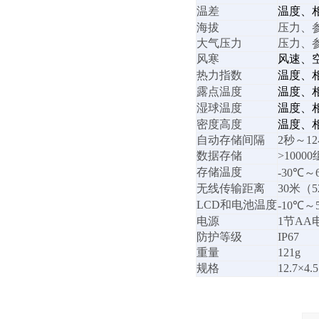
温差
温度、
海拔
压力、
大气压力
压力、
风寒
风速、
热力指数
温度、
露点温度
温度、
湿球温度
温度、
密度高度
温度、
自动存储间隔
2
秒～
12
数据存储
>10000
存储温度
-30
℃～
无线传输距离
30
米（
5
LCD
和电池温度
-10
℃～
电源
1
节
AA
防护等级
IP67
重量
121g
规格
12.
7
×
4.5