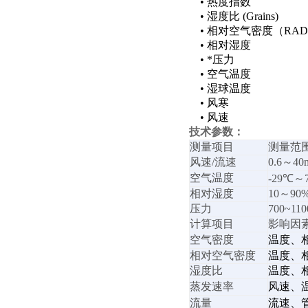
•
热度指数
•
湿度比
(Grains)
•
相对空气密度（
RAD
•
相对湿度
•
*压力
•
空气温度
•
湿球温度
•
风寒
•
风速
技术参数：
测量项目
测量范
风速
/
流速
0.
6
～
40
空气温度
-2
9
℃～
相对湿度
10
～
90
压力
700~110
计算项目
影响因
空气密度
温度、
相对空气密度
温度、
湿度比
温度、
蒸发速率
风速、
流量
流速、