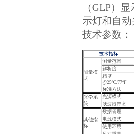
（
GLP
）
显
示灯和自动
技术参数：
技术指标
测量范围
解析度
测量模
精度
式
@25ºC/77ºF
标准方法
光源模式
光学系
统
滤波器带宽
数据管理
电源模式
其他指
标
使用环境
尺寸重量