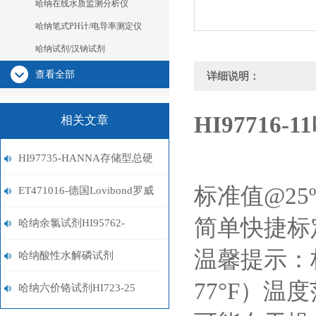
哈纳在线水质监测分析仪
哈纳笔式PH计/电导率测定仪
哈纳试剂/汉钠试剂
查看全部
详细说明：
HI97716-11
相关文章
HI97735-HANNA存储型总硬
标准值@25ºC：
度比色计
ET471016-德国Lovibond罗威
简单快捷标定
邦DPD试剂
哈纳余氯试剂HI95762-
温馨提示：标定
01/HI95762-03
哈纳酸性水解磷试剂
77°F）
HI93758B-50
哈纳六价铬试剂HI723-25