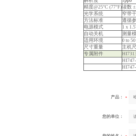
解析度
1
ppb
精度
@25°C (77°F)
读数
±
光学系统
窄带
方法标准
遵循
电源模式
1 x 1.
自动关机
测量
适用环境
0 to 50
尺寸重量
主机
专属附件
HI731
HI747
HI747
产品：
您的单位：
您的姓名：