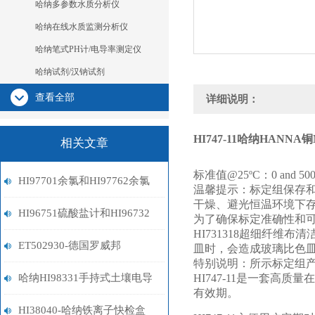
哈纳多参数水质分析仪
哈纳在线水质监测分析仪
哈纳笔式PH计/电导率测定仪
哈纳试剂/汉钠试剂
查看全部
详细说明：
HI747-11
哈纳HANNA铜
相关文章
标准值@25ºC：0 and 
HI97701余氯和HI97762余氯
温馨提示：标定组保存和使用
干燥、避光恒温环境下
选型指南
HI96751硫酸盐计和HI96732
为了确保标定准确性和可
HI731318超细纤
溶解氧选型指南
ET502930-德国罗威邦
皿时，会造成玻璃比色
特别说明：所示标定组
Lovibond硫化物试剂
哈纳HI98331手持式土壤电导
HI747-11是一套高
有效期。
率测定仪
HI38040-哈纳铁离子快检盒