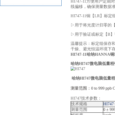
HI747-11方便用户
线偏移，确保测量数据
HI747-11铜【LR】标
▷用于将光度计归零的
▷用于验证或标定【B】密封比
温馨提示：标定组保存和使用
干燥、避光恒温环境下
HI747-11
哈纳HANNA铜
哈纳HI747微电脑低量
哈纳HI747微电脑低量
测量范围：0 to 999 ppb 
HI747技术参数：
技术规格
HI747
测量范围
0 ± 99