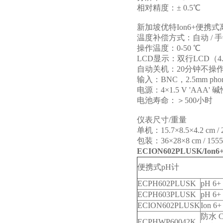
相对精度：
± 0.5℃
新加坡优特
Ion6+
便携式
温度补偿方式：自动
/
手
操作温度：
0-50 ℃
LCD
显示：双行
LCD
（
4
自动关机：
20
分钟不操
输入：
BNC
，
2.5mm phon
电源：
4×1.5 V 'AAA'
碱
电池寿命：＞
500
小时
仪表尺寸
/
重量
单机：
15.7×8.5×4.2 cm / 
包装：
36×28×8 cm / 1555
ECION602PLUSK/Ion6
便携式
pH
计
ECPH602PLUSK
pH 6+
ECPH603PLUSK
pH 6+
ECION602PLUSK
Ion 6
防水
C
ECPHWP60042K