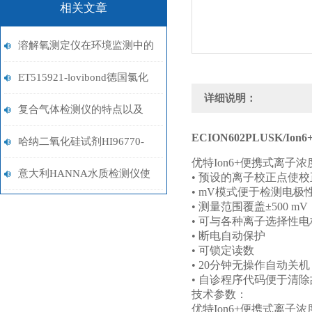
相关文章
溶解氧测定仪在环境监测中的
关键作用
ET515921-lovibond德国氯化
详细说明：
物试剂
复合气体检测仪的特点以及
ECION602PLUSK/Ion6
VOC检测仪的原理
哈纳二氧化硅试剂HI96770-
优特
Ion6+
便携式离子浓
01/HI96770-03
意大利HANNA水质检测仪使
•
预设的离子校正点使校
• mV
模式便于检测电极
用注意事项介绍
•
测量范围覆盖
±500 mV
•
可与各种离子选择性电
•
断电自动保护
•
可锁定读数
• 20
分钟无操作自动关机
•
自诊程序代码便于清除
技术参数：
优特
Ion6+
便携式离子浓