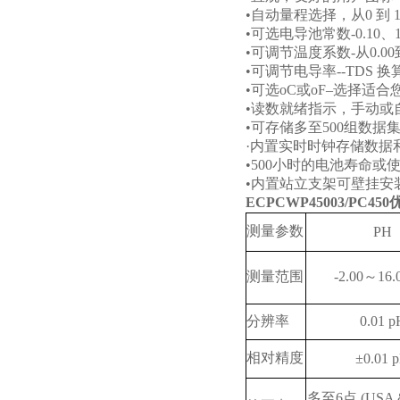
•
自动量程选择，从
0
到
1
•
可选电导池常数
-0.10
、
•
可调节温度系数
-
从
0.00
•
可调节电导率
--TDS
换
•
可选
oC
或
oF–
选择适合
•
读数就绪指示，手动或
•
可存储多至
500
组数据
·
内置实时时钟存储数据
•500
小时的电池寿命或
•
内置站立支架可壁挂安
ECPCWP45003/PC450
测量参数
PH
测量范围
-2.00
～
16.
分辨率
0.01 p
相对精度
±0.01 
多至
6
点
(USA 