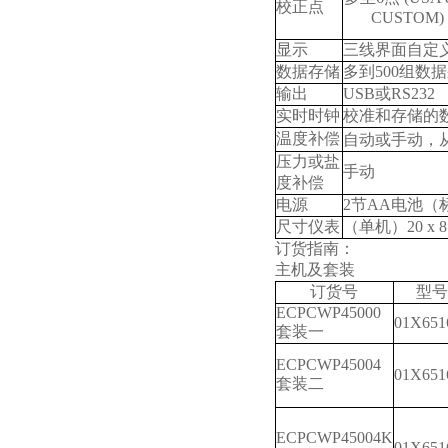
校正点
CUSTOM) 
显示
三线界面自定
数据存储
多到
500
组数据
输出
USB
或
RS232
实时时钟
校准和存储的
温度补偿
自动或手动，
压力或盐
手动
度补偿
电源
2
节
AA
电池（
尺寸仪表
（单机）
20 x 8
订货指南：
主机及套装
订货号
型号
ECPCWP45000
01X651
套装一
ECPCWP45004
01X651
套装二
ECPCWP45004K
01X651