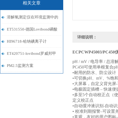
相关文章
溶解氧测定仪在环境监测中的
关键作用
ET531550-德国Lovibond磷酸
详细说明：
盐试剂
HI96718-哈纳碘离子计
ECPCWP45003/PC450
ET420751-lovibond罗威邦甲
pH / mV /
电导率
/
总溶
醛试剂
PM2.5监测方案
PC450
可使用单根复合
pH
•
耐用的防水、防尘设计
•
可切换
pH
、
mV
、
%
饱
•
大屏幕，自定义背光屏
-
•
电极固定插槽
–
快速便
•
多至
5
个自动校正点（
定义校正点
•
自动缓冲液识别
-
自动识
•
校准到期报警
–
可设置
•
直观，友好的用户图标