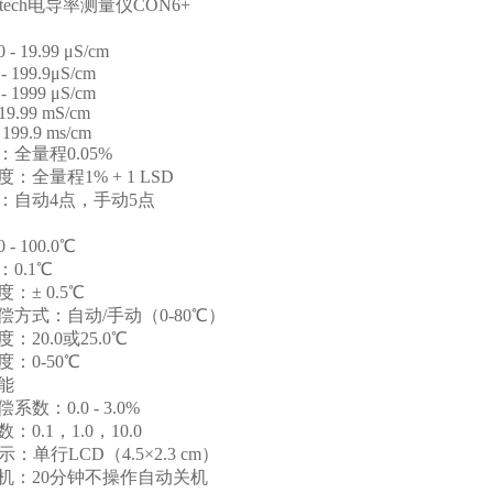
tech
电导率测量仪
CON6+
0 - 19.99 μS/cm
- 199.9μS/cm
- 1999 μS/cm
19.99 mS/cm
 199.9 ms/cm
：全量程
0.05%
度：全量程
1% + 1 LSD
：自动
4
点，手动
5
点
0 - 100.0℃
：
0.1℃
度：
± 0.5℃
偿方式：自动
/
手动（
0-80℃
）
度：
20.0
或
25.0℃
度：
0-50℃
能
偿系数：
0.0 - 3.0%
数：
0.1
，
1.0
，
10.0
示：单行
LCD
（
4.5×2.3 cm
）
机：
20
分钟不操作自动关机