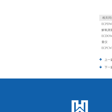
相关同
ECPDW
解氧测
ECDOW
量仪
ECPCW
上一
下一