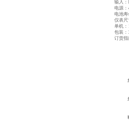
输入：
电源：
电池寿
仪表尺
单机：
包装：
订货指