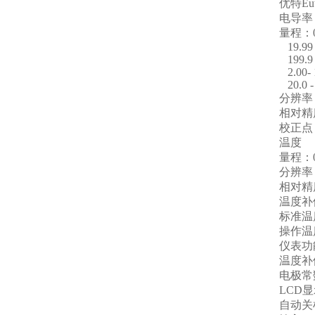
优特
Eu
电导率
量程：
19.99 
199.9 
2.00- 
20.0 -
分辨率
相对精
校正点
温度
量程：
分辨率
相对精
温度补
标准温
操作温
仪表功
温度补
电极常
LCD
显
自动关