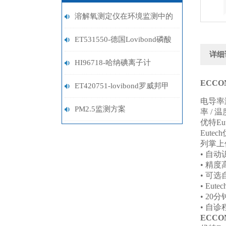
溶解氧测定仪在环境监测中的
关键作用
ET531550-德国Lovibond磷酸
详细
盐试剂
HI96718-哈纳碘离子计
ECCON
ET420751-lovibond罗威邦甲
电导率
醛试剂
PM2.5监测方案
率
/
温
优特
Eu
Eutech
列掌上
•
自动
•
精度
•
可选
• Eute
• 20
分
•
自诊
ECCON