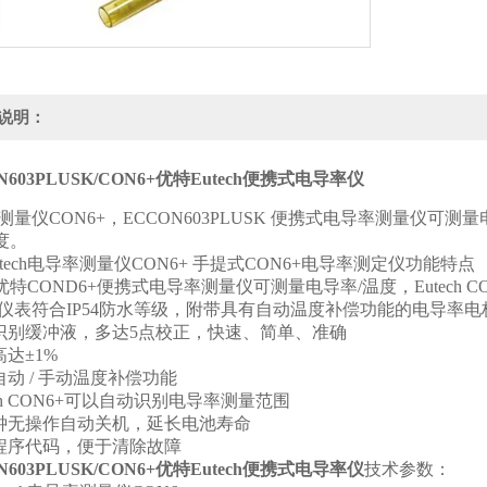
说明：
603PLUSK/
CON6+
优特Eutech便携式电导率仪
测量仪
CON6+
，
ECCON603PLUSK
便携式电导率测量仪可测量
度。
tech
电导率测量仪
CON6+
手提式
CON6+
电导率测定仪功能特点
优特
COND6+
便携式电导率测量仪可测量电导率
/
温度，
Eutech 
仪表符合
IP54
防水等级，附带具有自动温度补偿功能的电导率电
识别缓冲液，多达
5
点校正，快速、简单、准确
高达
±1%
自动
/
手动温度补偿功能
ch CON6+
可以自动识别电导率测量范围
钟无操作自动关机，延长电池寿命
程序代码，便于清除故障
603PLUSK/
CON6+
优特Eutech便携式电导率仪
技术参数：