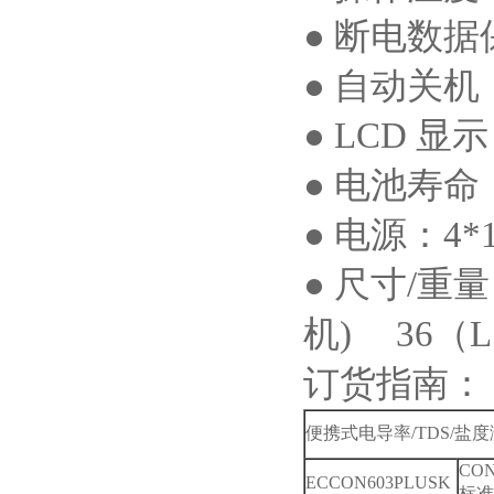
●
断电数据
●
自动关机
● LCD
显示
●
电池寿命
●
电源：
4*
●
尺寸
/
重量
机
) 36
（
L
订货指南：
便携式电导率
/TDS/
盐度
CON
ECCON603PLUSK
标准