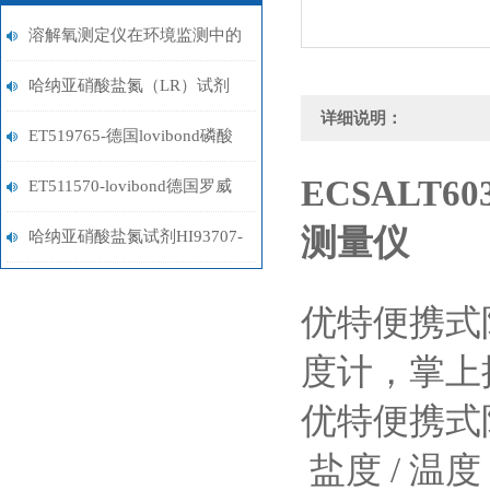
溶解氧测定仪在环境监测中的
关键作用
哈纳亚硝酸盐氮（LR）试剂
详细说明：
HI707-25
ET519765-德国lovibond磷酸
ECSALT60
盐试剂
ET511570-lovibond德国罗威
测量仪
邦DPD试剂
哈纳亚硝酸盐氮试剂HI93707-
01/HI93707-03
优特便携式
度计，掌上
优特便携式
盐度
/
温度