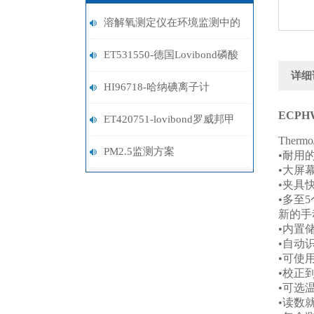
溶解氧测定仪在环境监测中的
关键作用
ET531550-德国Lovibond磷酸
详细
盐试剂
HI96718-哈纳碘离子计
ECPHWP
ET420751-lovibond罗威邦甲
Therm
醛试剂
PM2.5监测方案
•
耐用
•
大屏
•
夹具
•
多至
5
新的手
•
内置
•
自动
•
可使
•
校正
•
可选
•
读数