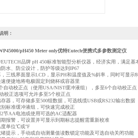
说明：
45000/pH450 Meter only
优特Eutech便携式多参数测定仪
o/EUTECH
品牌
pH 450
标准智能型分析仪器，经济实用，满足基
的防水、防尘设计，防护等级达到
IP67
幕，三线界面显示
LCD
，显示
PH
和温度值及
%
斜率，同时可显示
快速便捷地将电极固定到烧杯或容器里
个自动校正点（使用
USA/NIST
缓冲液组），多至
6
个自动校正点
动校正选项可允许多至
5
个校正点
储存器，可存储多至
500
组数据，可选线缆
USB
或
RS232
输出数据
识别标准缓冲液组，可快速完成校正
用
2
节
AA
电池或使用可选的
AC
适配器
到期报警，可设置并可显示到期标志提醒需重新校准
温度单位
℃
或
°F
就绪提示，手动或自动测量值读数锁定功能及可选自动关闭功能