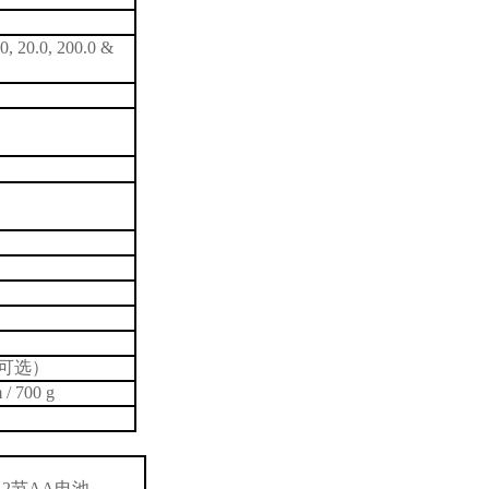
00, 20.0, 200.0 &
可选）
/ 700 g
、
2
节
AA
电池