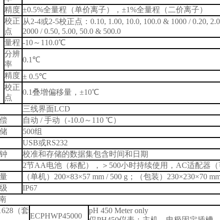
精度
±0.5%
全量程（单价离子），
±1%
全量程（二价离子）
校正
从
2-4
或
2-5
校正点：
0.10, 1.00, 10.0, 100.0 & 1000 / 0.20, 2.
点
2000 / 0.50, 5.00, 50.0 & 500.0
量程
-10
～
110.0℃
分辨
0.1℃
率
精度
± 0.5℃
校正
0.1
叠增偏移量，
±10℃
点
三线界面
LCD
偿
自动
/
手动（
-10.0
～
110 ℃
）
储
500
组
USB
或
RS232
钟
校准和存储的数据集包含时间和日期
2
节
AA
电池（标配），＞
500
小时持续使用，
AC
适配器（
量
（单机）
200×83×57 mm / 500 g
；（包装）
230×230×70 mm 
级
IP67
南
1628
（套
pH 450 Meter only
ECPHWP45000
仅
PH450
仪表：主机、电极固定插槽