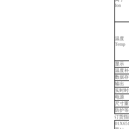
Ion
温度
Temp
显示
温度补
数据存
输出
实时时
电源
尺寸重
防护等
订货指
01X65