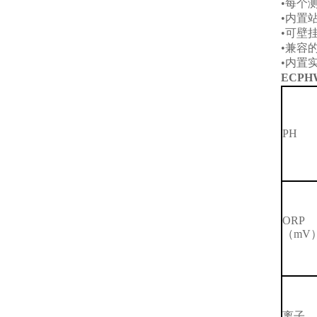
•
每个
•
内置
•
可壁
•
兼容
•
内置
ECPHWP
PH
ORP
（
mV
离子