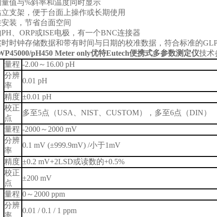
测量值与
%
斜率和温度同时显示
站立支架，便于台面上操作或长期使用
挂安装，节省台面空间
的
PH
、
ORP
或
ISE
电极，有一个
BNC
连接器
实时时钟存储数据和带有时间与日期的校准数据，符合标准的
GL
45000/pH450 Meter only
优特Eutech便携式多参数测定仪
技术
量程
-2.00
～
16.00 pH
分辨
0.01 pH
率
精度
±0.01 pH
校正
多至
5
点（
USA
、
NIST
、
CUSTOM
），多至
6
点（
DIN
）
点
量程
-2000
～
2000 mV
分辨
0.1 mV (±999.9mV) /
小于
1mV
率
）
精度
±0.2 mV+2LSD
或读数的
+0.5%
校正
±200 mV
点
量程
0
～
2000 ppm
分辨
0.01 / 0.1 / 1 ppm
率