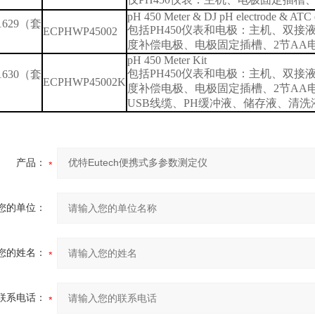
pH 450 Meter & DJ pH electrode & ATC e
1629
（套
包括
PH450
仪表和电极：主机、双接
ECPHWP45002
度补偿电极、电极固定插槽、
2
节
AA
pH 450 Meter Kit
包括
PH450
仪表和电极：主机、双接
1630
（套
ECPHWP45002K
度补偿电极、电极固定插槽、
2
节
AA
USB
线缆、
PH
缓冲液、储存液、清洗
产品：
您的单位：
您的姓名：
联系电话：