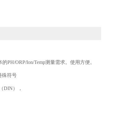
本的
PH/ORP/Ion/Temp
测量需求。使用方便。
特殊符号
（
DIN
），