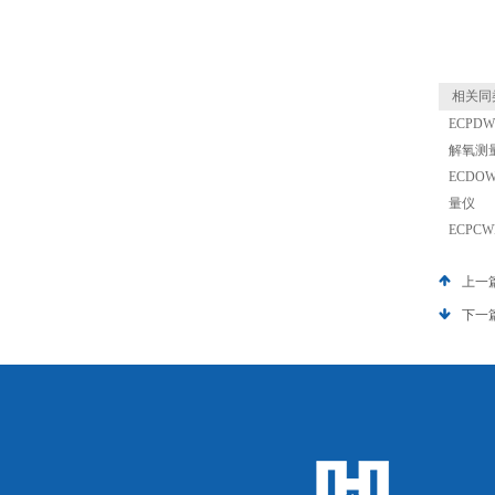
相关同
ECPDW
解氧测
ECDOW
量仪
ECPCW
上一
下一