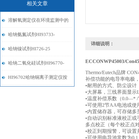
相关文章
溶解氧测定仪在环境监测中的
关键作用
哈纳氨氮试剂HI93733-
详细说明：
01/93733-03
哈纳镍试剂HI726-25
ECCONWP45003/Con450
哈纳二氧化硅试剂HI96770-
Thermo/Eutech
品牌
CON4
01/HI96770-03
HI96702哈纳铜离子测定仪按
补偿功能的电导率电极
•
耐用的方式、防尘设计
键说明
•
大屏幕，三线界面显示
•
温度补偿系数（
0.0—* 
•
可使用
2
节
AA
电池或使
•
内置储存器，可存储多
•
自动识别标准液校正或
多点校正（每个校正点
•
校正到期报警，可设置
•
可使用电导池常数为
0.1