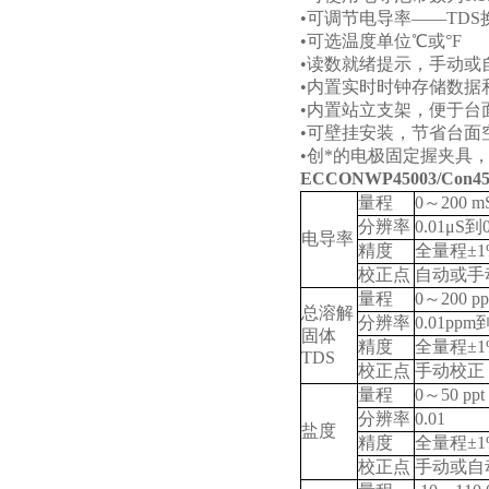
•
可调节电导率
——TDS
•
可选温度单位
℃
或
°F
•
读数就绪提示，手动或
•
内置实时时钟存储数据
•
内置站立支架，便于台
•
可壁挂安装，节省台面
•
创*的电极固定握夹具
ECCONWP45003/Con450
量程
0
～
200 m
分辨率
0.01μS
到
电导率
精度
全量程
±1
校正点
自动或手
量程
0
～
200 pp
总溶解
分辨率
0.01ppm
固体
精度
全量程
±1
TDS
校正点
手动校正
量程
0
～
50 ppt
分辨率
0.01
盐度
精度
全量程
±1
校正点
手动或自