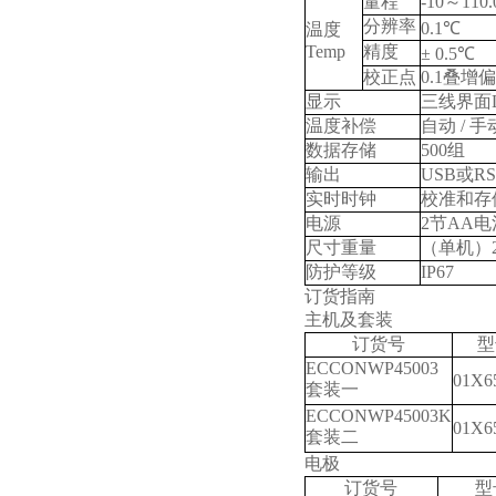
量程
-10
～
110
分辨率
0.1℃
温度
Temp
精度
± 0.5℃
校正点
0.1
叠增偏
显示
三线界面
温度补偿
自动
/
手
数据存储
500
组
输出
USB
或
RS
实时时钟
校准和存
电源
2
节
AA
电
尺寸重量
（单机）
防护等级
IP67
订货指南
主机及套装
订货号
型
ECCONWP45003
01X6
套装一
ECCONWP45003K
01X6
套装二
电极
订货号
型