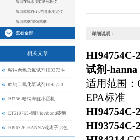
哈纳在线水质监测分析仪
哈纳笔式PH计/电导率测定仪
哈纳试剂/汉钠试剂
查看全部
详细说明：
HI94754C
相关文章
试剂-hanna
哈纳余氯总氯试剂HI93734-
适用范围：0 
01/HI93734-03
哈纳二氧化氯试剂HI93738-
EPA标准
01/HI93738-03
HI736-哈纳海缸小蛋机
HI94754C-
ET519765-德国lovibond磷酸
HI93754C-
盐试剂
HI96726-HANNA镍离子比色
HI84214
C