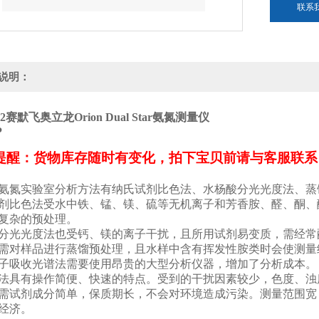
联系
说明：
2
赛默飞奥立龙Orion Dual Star氨氮测量仪
提醒：货物库存随时有变化，拍下宝贝前请与客服联系
氨氮实验室分析方法有纳氏试剂比色法、水杨酸分光光度法、蒸
剂比色法受水中铁、锰、镁、硫等无机离子和芳香胺、醛、酮、
复杂的预处理。
分光光度法也受钙、镁的离子干扰，且所用试剂易变质，需经常
需对样品进行蒸馏预处理，且水样中含有挥发性胺类时会使测量
子吸收光谱法需要使用昂贵的大型分析仪器，增加了分析成本。
法具有操作简便、快速的特点。受到的干扰因素较少，色度、浊
需试剂成分简单，保质期长，不会对环境造成污染。测量范围宽
经济。