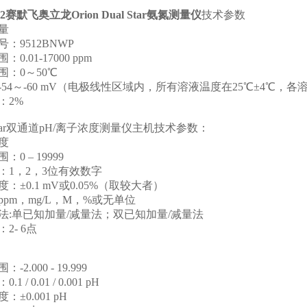
2
赛默飞奥立龙Orion Dual Star氨氮测量仪
技术参数
量
号：
9512BNWP
围：
0.01-17000 ppm
围：
0
～
50℃
-54
～
-60 mV
（电极线性区域内，所有溶液温度在
25℃±4℃
，各
：
2%
ar
双通道
pH/
离子浓度测量仪主机技术参数：
度
围：
0 – 19999
：
1
，
2
，
3
位有效数字
度：
±0.1 mV
或
0.05%
（取较大者）
ppm
，
mg/L
，
M
，
%
或无单位
法
:
单已知加量
/
减量法；双已知加量
/
减量法
：
2- 6
点
围：
-2.000 - 19.999
：
0.1 / 0.01 / 0.001 pH
度：
±0.001 pH