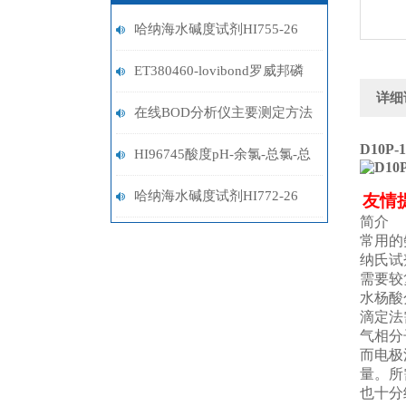
哈纳海水碱度试剂HI755-26
ET380460-lovibond罗威邦磷
详细
酸盐试剂
在线BOD分析仪主要测定方法
D10P-1
HI96745酸度pH-余氯-总氯-总
硬度-铁选型指南
哈纳海水碱度试剂HI772-26
友情
简介
常用的
纳氏试
需要较
水杨酸
滴定法
气相分
而电极
量。所
也十分