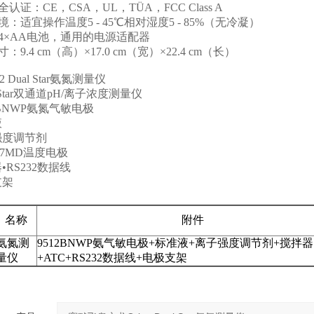
全认证：
CE
，
CSA
，
UL
，
TÜA
，
FCC Class A
境：适宜操作温度
5 - 45℃
相对湿度
5 - 85%
（无冷凝）
4×AA
电池，通用的电源适配器
寸：
9.4 cm
（高）
×17.0 cm
（宽）
×22.4 cm
（长）
 Dual Star
氨氮测量仪
tar
双通道
pH/
离子浓度测量仪
2BNWP
氨氮气敏电极
液
强度调节剂
07MD
温度电极
器
•RS232
数据线
支架
名称
附件
氨氮测
9512BNWP
氨气敏电极
+
标准液
+
离子强度调节剂
+
搅拌器
量仪
+ATC+RS232
数据线
+
电极支架