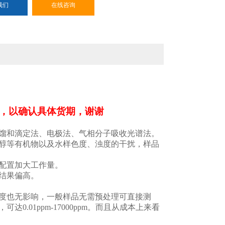
我们
在线咨询
，以确认具体货期，谢谢
馏和滴定法、电极法、气相分子吸收光谱法。
醇等有机物以及水样色度、浊度的干扰，样品
配置加大工作量。
结果偏高。
度也无影响，一般样品无需预处理可直接测
，可达
0.01ppm-17000ppm
。而且从成本上来看