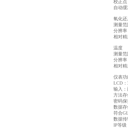
校正点
自动缓
氧化还
测量范
分辨率
相对精
温度
测量范
分辨率
相对精
仪表功
LCD
：
输入：
方法存
密码保
数据存
符合
G
数据传
IP
等级