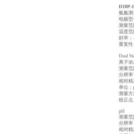
D10P-1
氨氮测
电极型
测量范
温度范
斜率：
重复性
Dual St
离子浓
测量范
分辨率
相对精
单位：
测量方
校正点
pH
测量范
分辨率
相对精