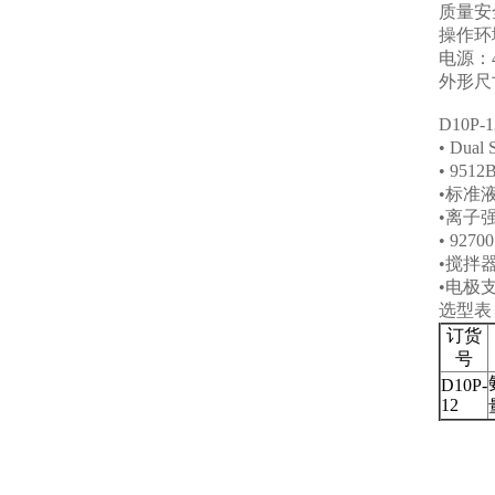
质量安
操作环
电源：
外形尺
D10P-12
• Dual S
• 951
•
标准
•
离子
• 9270
•
搅拌
•
电极
选型表
订
货
号
D10P-
12