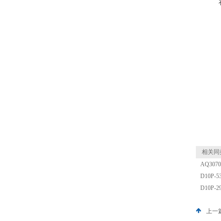
相关同
AQ30
D10P-
D10P-
上一