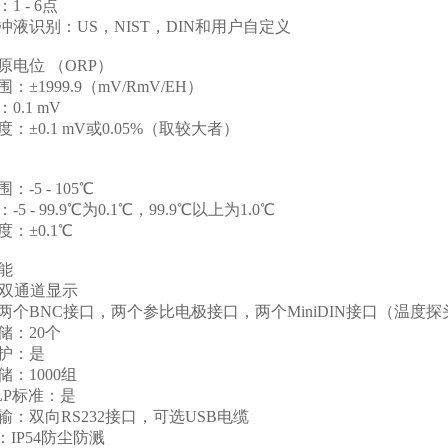
：
1 - 6
点
冲液识别：
US
，
NIST
，
DIN
和用户自定义
原电位 （
ORP
）
围：
±1999.9
（
mV/RmV/EH
）
：
0.1 mV
度：
±0.1 mV
或
0.05%
（取较大者）
围：
-5 - 105℃
：
-5 - 99.9℃
为
0.1℃
，
99.9℃
以上为
1.0℃
度：
±0.1℃
能
双通道显示
两个
BNC
接口，两个参比电极接口，两个
MiniDIN
接口（温度探
储：
20
个
护：是
储：
1000
组
LP
标准：是
输：双向
RS232
接口，可选
USB
电缆
：
IP54
防尘防溅