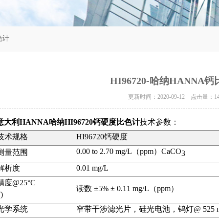
色计
HI96720-哈纳HANNA
更新时间：2020-09-12 点击量：
1
意大利HANNA哈纳HI96720钙硬度比色计
技术参数：
技术规格
HI96720钙硬度
0.00 to 2.70 mg/L
（
ppm
）
CaCO
测量范围
3
解析度
0.01 mg/L
精度@25°C
读数 ±5% ± 0.11 mg/L（ppm）
)
光学系统
窄带干涉滤光片，硅光电池，钨灯@ 525 