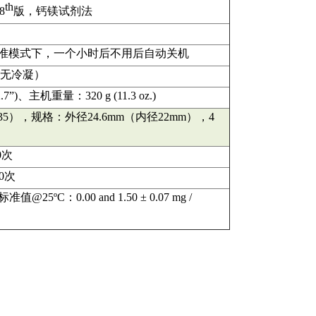
th
8
版，钙镁试剂法
校准模式下，一个小时后不用后自动关机
95%（无冷凝）
 2.7”)、主机重量：320 g (11.3 oz.)
35
）
，规格：外径
24.6
mm
（内径
22mm
），
4
0次
0次
5ºC：0.00 and 1.50 ± 0.07 mg /