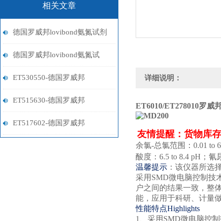
相关文章
德国罗威邦lovibond氨氮试剂
的储存条件与使用注意事项
德国罗威邦lovibond氨氮试
剂：环保监测的重要工具
ET530550-德国罗威邦
详细说明：
Lovibond铁试剂
ET515630-德国罗威邦
ET6010/ET278010
罗威邦
Lovibond镍试剂
ET517602-德国罗威邦
友情提醒：货物库
Lovibond铝试剂
余氯
-
总氯范围
：
0.01 to 
酸度：
6.5 to 8.4 pH
；
氰
温馨提示
：该仪器所选
采用
SMD
微电脑控制技
户之间的结果一致，整
能，应用于科研、计量
性能特点
Highlights
1、
采用
SMD
微电脑控制