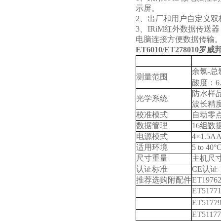
示屏。
2、
出厂和用户自定义双
3、
IRiM
红外数据传送器
电脑连接方便数据传输
ET6010/ET278010
罗威邦
技术规格
余氯【
余氯
-
总
测量范围
酸度
：
6
防水样
光学系统
波长精
校准模式
自动零
数据管理
16
组数
电源模式
4×1.5A
适用环境
5 to 40°
尺寸重量
主机尺
认证标准
CE
认证
推荐选购附配件
ET1976
ET51771
ET5177
ET51177