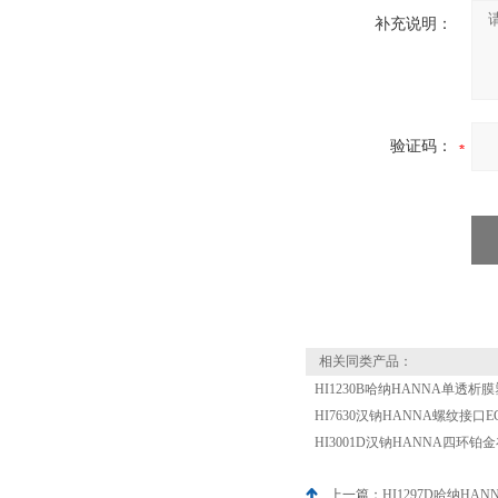
补充说明：
验证码：
相关同类产品：
HI1230B哈纳HANNA单透
HI7630汉钠HANNA螺纹接口E
HI3001D汉钠HANNA四环
上一篇：
HI1297D哈纳HA