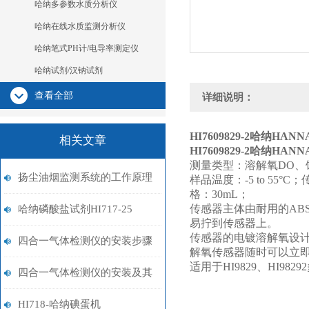
哈纳多参数水质分析仪
哈纳在线水质监测分析仪
哈纳笔式PH计/电导率测定仪
哈纳试剂/汉钠试剂
查看全部
详细说明：
HI7609829-2哈纳HA
相关文章
HI7609829-2哈纳
测量类型：溶解氧DO、饱和溶解
扬尘油烟监测系统的工作原理
样品温度：-5 to 55
格：30mL；
与技术优势解析
传感器主体由耐用的AB
哈纳磷酸盐试剂HI717-25
易拧到传感器上。
传感器的电镀溶解氧设计
四合一气体检测仪的安装步骤
解氧传感器随时可以立
适用于HI9829、HI98
及其注意事项
四合一气体检测仪的安装及其
使用方法
HI718-哈纳碘蛋机