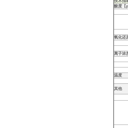
技术指
酸度【
氧化还
离子浓
温度
其他