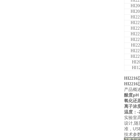
HI22
HI20
HI20
HI22
HI22
HI22
HI22
HI22
HI22
HI22
HI22
HI2
HI1
HI2216
HI2216
产品概
pH：
酸度
氧化还
离子浓
-
温度：
实验室
设计,
US
准，
技术参