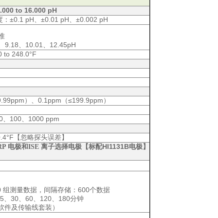
.000 to 16.000 pH
度：
±0.1 pH、±0.01 pH、±0.002 pH
准
、9.18、10.01、12.45pH
0 to 248.0°F
9.99ppm）、0.1ppm（≤199.9ppm）
0、100、1000 ppm
.4°F
【忽略探头误差】
HI1131B
P 电极和ISE 离子选择电极【
标配
电极
】
0
：600
组测量数据，间隔存储
个数据
5、30、60、120、180
分钟
软件及传输线套装）