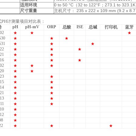
0 to 50 °C（32 to 122°F；273.1 to 323
适用环境
： 235 x 222 x 109 mm (9.2 x 8.7
尺寸重量
主机尺寸
式PH计测量项目对比表：
pH
pH-mV
ORP
ISE
号
总酸
总碱
打印机
蓝牙
02
★
★
★
530
★
★
★
531
★
★
★
22
★
★
★
21
★
★
16
★
★
★
02
★
★
★
20
★
★
23
★
★
15
★
★
14
★
★
21
★
★
13
★
★
11
★
★
10
★
12
★
08
★
22
★
★
★