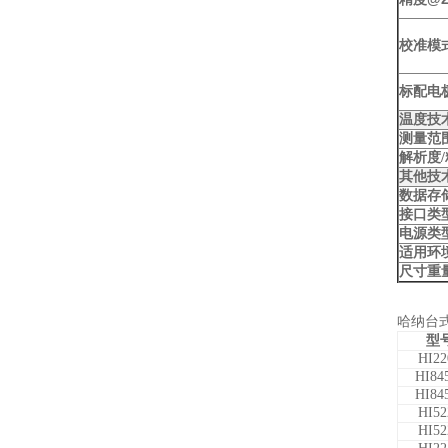
控制水质？
校准模
标配电
温度技
测量范
解析度
其他技
数据存
接口类
电源类
适用环
尺寸重
哈纳台
型
HI22
HI84
HI84
HI52
HI52