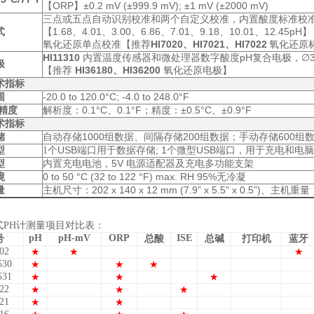
【ORP】
±0.2 mV (±999.9 mV); ±1 mV (±2000 mV)
三点或五点自动识别校准和两个自定义校准，内置酸度标准校
【1.68、4.01、3.00、6.86、7.01、9.18、10.01、12.45pH】
式
HI7020、HI7021、HI7022
氧化还原单点校准
【推荐
氧化还原
HI11310
pH
，∅3
内置温度传感器和微处理器数字酸度
复合电极
极
HI36180、HI36200
【推荐
氧化还原电极】
术指标
-20.0 to 120.0°C; -4.0 to 248.0°F
围
：0.1°C、0.1°F；
±0.5°C、±0.9°F
/精度
解析度
精度：
术指标
1000
200
600
储
自动存储
组数据、间隔存储
组数据；手动存储
组
USB
1
USB
型
1
个
端口用于数据存储;
个微型
端口，用于充电和电脑
，5V
型
内置充电电池
电源适配器及充电多功能支架
0 to 50 °C (32 to 122 °F) max. RH 95%
境
无冷凝
：202 x 140 x 12 mm (7.9” x 5.5” x 0.5”)、主机
量
主机尺寸
重量
式PH计测量项目对比表：
pH
pH-mV
ORP
ISE
号
总酸
总碱
打印机
蓝牙
02
★
★
★
530
★
★
★
531
★
★
★
22
★
★
★
21
★
★