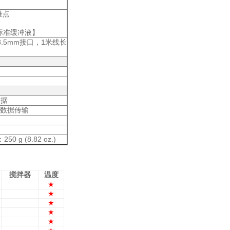
准点
标准缓冲液
】
.5mm
，1
接口
米线长
数据
数据传输
：250 g (8.82 oz.)
搅拌器
温度
★
★
★
★
★