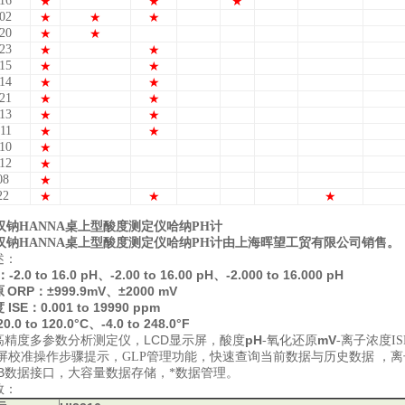
16
★
★
★
02
★
★
★
20
★
★
23
★
★
15
★
★
14
★
★
21
★
★
13
★
★
11
★
★
10
★
12
★
08
★
22
★
★
★
汉钠HANNA桌上型酸度测定仪哈纳PH计
汉钠HANNA桌上型酸度测定仪哈纳PH计
由上海晖望工贸有限公司销售。
述：
-2.0 to 16.0 pH、-2.00 to 16.00 pH、-2.000 to 16.000 pH
ORP：±999.9mV、±2000 mV
原
ISE：0.001 to 19990 ppm
度
20.0 to 120.0°C、-4.0 to 248.0°F
LCD
pH
mV
高精度多参数分析测定仪，
显示屏，酸度
-氧化还原
-离子浓度IS
随屏校准操作步骤提示，GLP管理功能，快速查询当前数据与历史数据 ，
B
数据接口，大容量数据存储，*数据管理。
数：