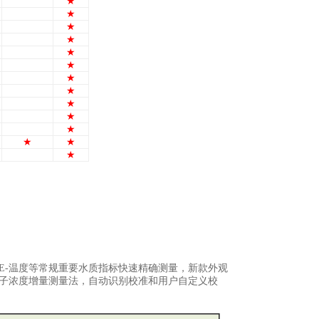
★
★
★
★
★
★
★
★
★
★
★
★
★
★
E
-温度等常规重要水质指标快速精确测量，新款外观
离子浓度增量测量法，
自动识别校准和用户自定义校