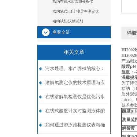
哈纳在线水质监测分析仪
哈纳笔式PH计/电导率测定仪
哈纳试剂/汉钠试剂
查看全部
详细
HI2002
相关文章
HI2002
产品概
pH：
酸度
污水处理、水产养殖的核心：
：-2
温度
温馨提
在线溶解氧检测仪测量方案
溶解氧测定仪的技术原理与应
为了降
哈纳（H
质外观
用领域概述
在线溶解氧检测仪是优化污水
micr
技术参
处理领域工艺的关键
在线式酸度计实时监测液体酸
pH
酸度
测量范
度的高效工具
如何通过游泳池检测仪表精确
解析度
@2
精度