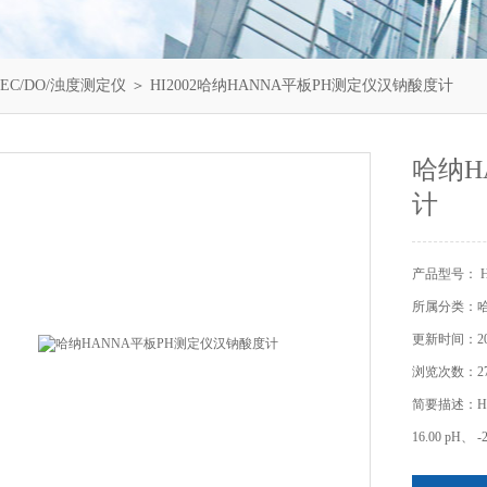
/EC/DO/浊度测定仪
＞ HI2002哈纳HANNA平板PH测定仪汉钠酸度计
哈纳H
计
产品型号： HI
所属分类：哈纳
更新时间：202
浏览次数：27
简要描述：HI
16.00 pH、 