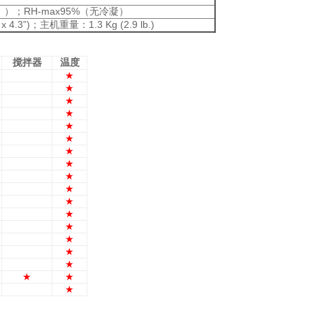
.1K ）；RH-max95%
（无冷凝）
 x 4.3”)；
：1.3 Kg (2.9 lb.)
主机重量
搅拌器
温度
★
★
★
★
★
★
★
★
★
★
★
★
★
★
★
★
★
★
★