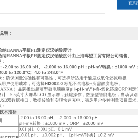
联系
说明：
哈纳HANNA平板PH测定仪汉钠酸度计
哈纳HANNA平板PH测定仪汉钠酸度计
由上海晖望工贸有限公司销售。
述：
-2.00 to 16.00 pH、 -2.000 to 16.000 pH；
pH-mV
：±1000 mV
转换
0.0 to 120.0°C; -4.0 to 248.0°F
示
：确保测量准确性和可靠性，可选择所适用于酸度或氧化还原电极
HI2002-0
低用户使用成本，可选择
标配不含电极+所需酸度电极。
pH-pH-mV
ORP
ANNA ）品牌推出超薄型微电脑酸度
转换-氧化还原
测定
设计，5.5英寸大屏幕LCD 显示屏，触键操作，数据型智能电极，自动识
o、USB双数据接口，数据传输和实现快速充电，满足用户多种测量项目需求
数：
技术指标
-2.00 to 16.00 pH、 -2.000 to 16.000 pH
围
pH-mV转换：±1000 mV，ORP：±2000 mV
0.1 mV
0.01 pH、0.001 pH、
±0.01 pH、 ±0.002 pH、【
pH-mV转换
】±0.2 mV
5°C/77°F