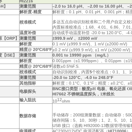
标
HI2216
pH
】
–2.0 to 16.0 pH、 –2.00 to 16.00 pH、 –2
测量范围
0.1 pH、0.01 pH、0.001 pH；
精
解析度-精度
解析度：
多达五点自动识别校准和二个用户自定义校
校准模式
：1.68、4.01、6.86、7.01
内置标准校准点
-20.0 to 120.0°C、-4.
温度补偿
自动或手动温度补偿
原【
ORP
】
±999.9 mV 、±2000 mV
测量范围
0.1 mV (±999.9 mV)、1 mV (±2000 mV)
解析度
@ 20ºC/68ºF
精度
±0.2 mV (±999.9 mV); ±1 mV (±2000 mV)
度【
ISE
】
0.001 to 19990 ppm （mg/L）
测量范围
0.001ppm（≤1.999ppm）、0.01ppm（≤1
解析度
@ 20ºC/68ºF
±0.5%F.S.
精度
读数
5
：0.1、1、1
校准模式
自动识别校准，内置
个校准点
-20.0 to 120°C、-4.0 to 248.0°F
测量范围
0.1°C、0.1°F；
：±0.2°C、±0
其他指标
解析度
：
精度
BNC
接口类型：酸度pH 电极、氧化还原 OR
电极探头
HI7662
不锈钢温度探头，1米线长
12
输入阻抗
10
ohm
：200
：50
手动储存
组测量数据；自动储存
数据存储
：5、10、30
；1、2、5、10、1
储存间隔
秒
USB
HI92000-13
接口（选购
数据管理传输
AC230V/12VDC
（
HI710006
）
电源模式
电源适配器