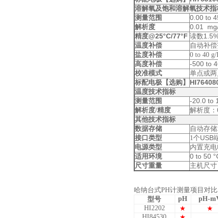
溶解氧及饱和溶解氧技术指
0.00 to
测量范围
0.01 m
解析度
@25°C/77°F
1.5%
精度
读数
温度补偿
自动补偿
盐度补偿
0 to 40 
-500 to 
高度补偿
校准模式
单点或两
HI76408
标配电极
【选购】
温度技术指标
-20.0 to 
测量范围
：
解析度/精度
解析度
其他技术指标
数据存储
自动存储
USB
接口类型
1
个
电源类型
内置充电
0 to 50 
适用环境
尺寸重量
主机尺寸
哈纳台式PH计测量项目对
pH
pH-m
型号
HI2202
★
★
HI84530
★