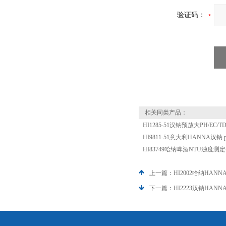
验证码：
相关同类产品：
HI1285-51汉钠预放大PH/EC
HI9811-51意大利HANNA汉钠 
HI83749哈纳啤酒NTU浊度测
上一篇：
HI2002哈纳HA
下一篇：
HI2223汉钠HA