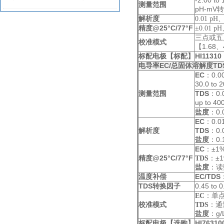
-2.00 to
测量范围
pH-mV转
控制水质？
解析度
0.01 pH
@25°C/77°F
精度
±0.01 p
三点或五
校准模式
【1.68、
HI11310
标配电极【标配】
EC/总固体溶解度TD
电导率
EC
：0.00
30.0 to
TDS
：0.0
测量范围
up to 400
：0.0
盐度
EC
：0.0
TDS
：0.0
解析度
盐度
：0.
EC
：
±1%
@25°C/77°F
：
±1
精度
TDS
盐度
：
读
EC/TDS
温度补偿
TDS
0.45 to 
转换因子
EC
：
单
：
通
校准模式
TDS
盐度
：
g
HI76310
标配电极【选购】