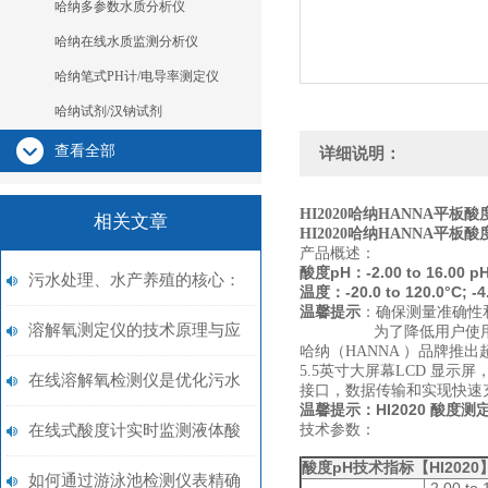
哈纳多参数水质分析仪
哈纳在线水质监测分析仪
哈纳笔式PH计/电导率测定仪
哈纳试剂/汉钠试剂
查看全部
详细说明：
HI2020
哈纳HANNA平板酸
相关文章
HI2020
哈纳HANNA平板酸
产品概述：
pH：-2.00 to 16.00 p
酸度
污水处理、水产养殖的核心：
：-20.0 to 120.0°C; -4
温度
温馨提示
：
确保测量准确性
在线溶解氧检测仪测量方案
溶解氧测定仪的技术原理与应
为了降低用户使用成
哈纳（HANNA ）品牌推出
5.5英寸大屏幕LCD 显示
用领域概述
在线溶解氧检测仪是优化污水
接口，数据传输和实现快速
：HI2020
温馨提示
酸度测
处理领域工艺的关键
在线式酸度计实时监测液体酸
技术参数：
pH
【HI2020
酸度
技术指标
度的高效工具
如何通过游泳池检测仪表精确