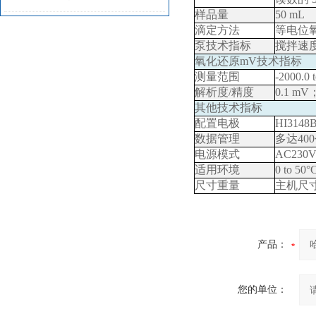
样品量
50 mL
滴定方法
等电位
泵技术指标
搅拌速
氧化还原
mV
技术指标
测量范围
-2000.0 
解析度/精度
0.1 mV
其他技术指标
配置电极
HI3148
数据管理
多达
400
电源模式
AC230
适用环境
0 to 50°
尺寸重量
主机尺
产品：
您的单位：