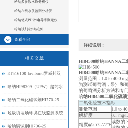
哈纳多参数水质分析仪
哈纳在线水质监测分析仪
哈纳笔式PH计/电导率测定仪
哈纳试剂/汉钠试剂
查看全部
详细说明：
相关文章
HI84500
哈纳HANNA
HI84500
哈纳HANNA
ET516100-lovibond罗威邦双
测量范围：1.0 to 40.0 m
为测试葡萄酒，果汁和葡
胍试剂
哈纳HI98309（UPW）超纯水
的葡萄酒分析方法和专门
哈纳HI84500二氧化
笔式电导率测定仪
哈纳二氧化硅试剂HI770-25
二氧化硫技术指标
测量范围
1.0 to 4
垃圾填埋场环境在线监测系统
解析度
0.1 mg/L
读数的
精度
@25ºC/77ºF
哈纳磷试剂HI706-25
读数的