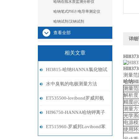
哈纳在线水质监测分析仪
哈纳笔式PH计/电导率测定仪
哈纳试剂/汉钠试剂
查看全部
详细
相关文章
HI8373
HI8373
HI3815-哈纳HANNA氯化物试
测量范围
哈纳H
剂盒
水中臭氧的电极测量方法
测量范
解析度
ET535500-lovibond罗威邦氨
精度
@2
测量方
氮试剂
HI96750-HANNA哈纳钾离子
光学系
电源模
计
ET515960-罗威邦Lovibond苯
使用环