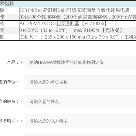
术指标
极
HI3148B
内置识别功能可填充玻璃复合氧化还原电极
理
多达
400
个数据存储
【
200
个滴定数据存储，
200
个
mV
式
AC230V/12VDC
电源适配器
【
HI710006
】
境
0 to 50°C
（
32 to 122°F
）
; max RH95
％
【无冷凝】
量
主机尺寸
：
235 x 200 x 150 mm (9.2 x 7.9 x 5.9”)
；
主机
产品：
您的单位：
您的姓名：
联系电话：