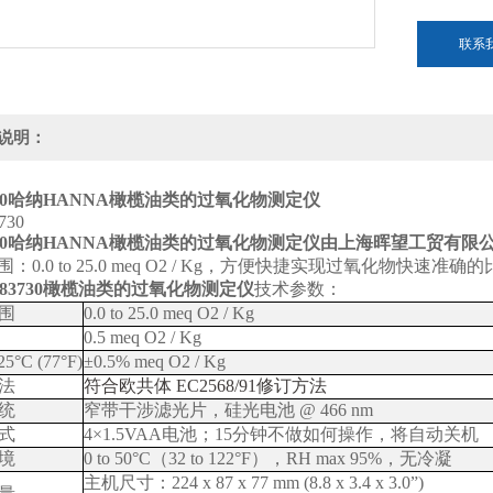
联系
说明：
0
哈纳HANNA橄榄油类的过氧化物测定仪
0
哈纳HANNA橄榄油类的过氧化物测定仪
由上海晖望工贸有限
：0.0 to 25.0 meq O2 / Kg，方便快捷实现过氧化物快速准
I83730橄榄油类的过氧化物测定仪
技术参数：
围
0.0 to 25.0 meq O2 / Kg
0.5
meq O2 / Kg
5°C (77°F)
±0.5% meq O2 / Kg
法
符合欧共体
EC2568/91
修订方法
统
窄带干涉滤光片
，硅光电池
@ 466 nm
式
4×1.5VAA
电池
；
15
分钟不做如何操作，将自动关机
境
0 to 50°C
（
32 to 122°F
），
RH max 95%
，
无冷凝
主机尺寸
：
224 x 87 x 77 mm (8.8 x 3.4 x 3.0”)