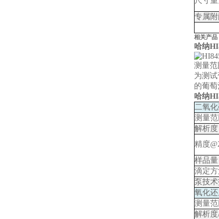
尺寸重
酚试剂
专属附
相关产品
哈纳H
测量范围：
为测试
的葡萄
哈纳H
二氧化
测量范
解析度
精度
@2
样品量
滴定方
泵技术
氧化还
测量范
解析度