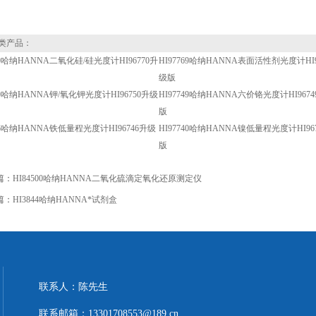
类产品：
770哈纳HANNA二氧化硅/硅光度计HI96770升
HI97769哈纳HANNA表面活性剂光度计HI9
级版
750哈纳HANNA钾/氧化钾光度计HI96750升级
HI97749哈纳HANNA六价铬光度计HI967
版
746哈纳HANNA铁低量程光度计HI96746升级
HI97740哈纳HANNA镍低量程光度计HI96
版
篇：
HI84500哈纳HANNA二氧化硫滴定氧化还原测定仪
篇：
HI3844哈纳HANNA*试剂盒
联系人：陈先生
联系邮箱：13301708553@189.cn