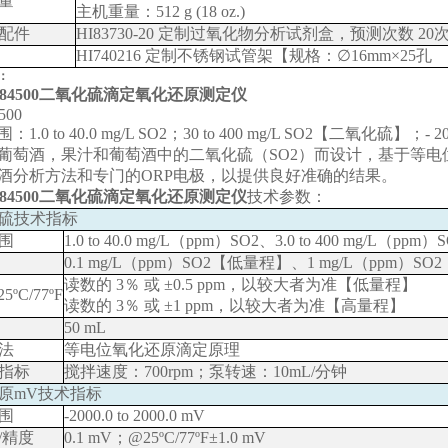
量
主机重量
：
512 g (18 oz.)
配件
HI83730-20
定制过氧化物分析试剂盒，预测次数
20
HI740216
定制不锈钢试管架【规格
：
∅
16mm×25
孔
：
I84500二氧化硫滴定氧化还原测定仪
1.0 to 40.0 mg/L SO2；30 to 400 mg/L SO2【二氧化硫】；- 
葡萄酒，果汁和葡萄酒中的二氧化硫（SO2）而设计，基于等
酒分析方法和专门的ORP电极，以提供良好准确的结果。
I84500二氧化硫滴定氧化还原测定仪
技术参数：
硫技术指标
围
1.0 to 40.0 mg/L
（
ppm
）
SO2
、
3.0 to 400 mg/L
（
ppm
）
S
0.1 mg/L
（
ppm
）
SO2
【低量程】
、
1 mg/L
（
ppm
）
SO2
读数的
3
％
或
±0.5 ppm
，
以较大者为准【低量程】
5ºC/77ºF
读数的
3
％
或
±1 ppm
，
以较大者为准【高量程】
50 mL
法
等电位氧化还原滴定原理
指标
搅拌速度
：
700rpm
；
泵转速
：
10mL/
分钟
原
mV
技术指标
围
-2000.0 to 2000.0 mV
/精度
0.1 mV
；
@25ºC/77ºF±1.0 mV