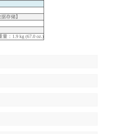
数据存储
】
重量
：
1.9 kg (67.0 oz.)