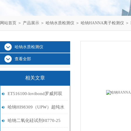
网站首页
＞
产品展示
＞
哈纳水质检测仪
＞
哈纳HANNA离子检测仪
＞ 
哈纳水质检测仪
查看全部
相关文章
ET516100-lovibond罗威邦双
胍试剂
哈纳HI98309（UPW）超纯水
笔式电导率测定仪
哈纳二氧化硅试剂HI770-25