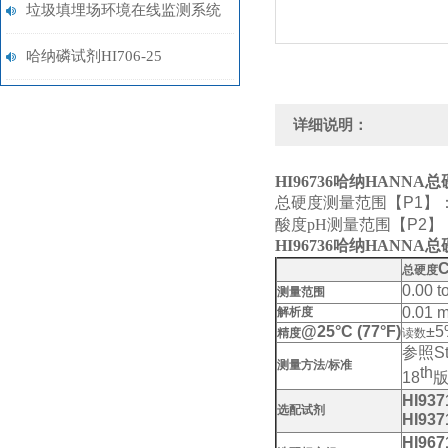
垃圾填埋场环境在线监测系统
哈纳磷试剂HI706-25
详细说明：
HI96736
哈纳HANNA
总硬度测量范围
【P1】
酸度pH测量范围
【P2】
HI96736
哈纳HANNA
总硬度
0.00 
测量范围
0.01 
解析度
@25°C (77°F)
±5
精度
读数
参照
S
测量方法/标准
th
18
HI937
选配试剂
HI937
HI967